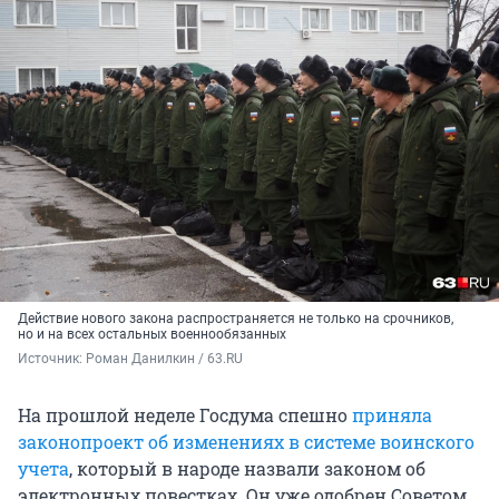
Действие нового закона распространяется не только на срочников,
но и на всех остальных военнообязанных
Источник: 
Роман Данилкин / 63.RU
На прошлой неделе Госдума спешно
приняла
законопроект об изменениях в системе воинского
учета
, который в народе назвали законом об
электронных повестках. Он уже одобрен Советом