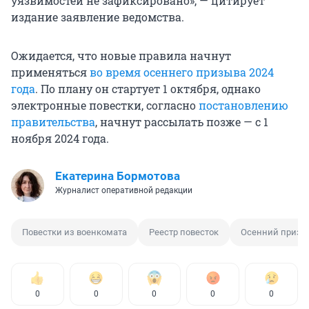
уязвимостей не зафиксировано», — цитирует
издание заявление ведомства.
Ожидается, что новые правила начнут
применяться
во время осеннего призыва 2024
года
. По плану он стартует 1 октября, однако
электронные повестки, согласно
постановлению
правительства
, начнут рассылать позже — с 1
ноября 2024 года.
Екатерина Бормотова
Журналист оперативной редакции
Повестки из военкомата
Реестр повесток
Осенний призы
0
0
0
0
0