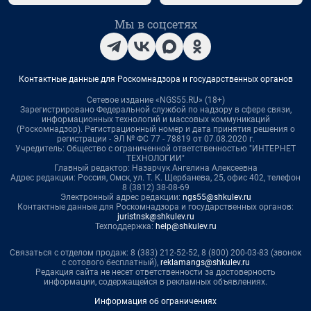
Мы в соцсетях
Контактные данные для Роскомнадзора и государственных органов
Сетевое издание «NGS55.RU» (18+)
Зарегистрировано Федеральной службой по надзору в сфере связи,
информационных технологий и массовых коммуникаций
(Роскомнадзор). Регистрационный номер и дата принятия решения о
регистрации - ЭЛ № ФС 77 - 78819 от 07.08.2020 г.
Учредитель: Общество с ограниченной ответственностью "ИНТЕРНЕТ
ТЕХНОЛОГИИ"
Главный редактор: Назарчук Ангелина Алексеевна
Адрес редакции: Россия, Омск, ул. Т. К. Щербанева, 25, офис 402, телефон
8 (3812) 38-08-69
Электронный адрес редакции:
ngs55@shkulev.ru
Контактные данные для Роскомнадзора и государственных органов:
juristnsk@shkulev.ru
Техподдержка:
help@shkulev.ru
Связаться с отделом продаж: 8 (383) 212-52-52, 8 (800) 200-03-83 (звонок
с сотового бесплатный),
reklamangs@shkulev.ru
Редакция сайта не несет ответственности за достоверность
информации, содержащейся в рекламных объявлениях.
Информация об ограничениях