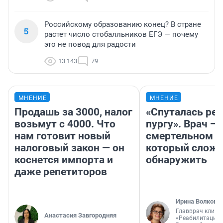
Российскому образованию конец? В стране
5
растет число стобалльников ЕГЭ — почему
это не повод для радости
13 143
79
МНЕНИЕ
МНЕНИЕ
Продашь за 3000, налог
«Спуталась реч
возьмут с 4000. Что
пургу». Врач — 
нам готовит новый
смертельном д
налоговый закон — он
который слож
коснется импорта и
обнаружить
даже репетиторов
Ирина Волкова
Главврач клини
Анастасия Завгородняя
«Реабилитация 