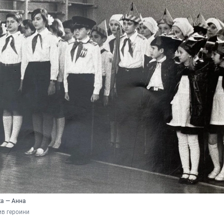
а — Анна
ив героини