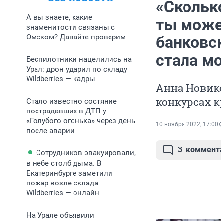
«Скольк
А вы знаете, какие
ты може
знаменитости связаны с
Омском? Давайте проверим
банковск
стала м
Беспилотники нацелились на
Урал: дрон ударил по складу
Wildberries — кадры
Анна Новико
конкурсах 
Стало известно состяние
пострадавших в ДТП у
«Голубого огонька» через день
10 ноября 2022, 17:00
после аварии
3
коммент
Сотрудников эвакуировали,
в небе столб дыма. В
Екатеринбурге заметили
пожар возле склада
Wildberries — онлайн
На Урале объявили