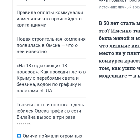
Анна Новикова просто
Источник: 
личный арх
Правила оплаты коммуналки
изменятся: что произойдет с
В 50 лет стать
квитанциями
это? Именно та
была женой и м
Новая строительная компания
что лишние кил
появилась в Омске — что о
ней известно
место не у плит
конкурса красот
«На 18 отдыхающих 18
том, как ушло 
поваров». Как проходит лето в
моделинге — в 
Крыму с перебоями света и
бензина, водой по графику и
налетами БПЛА
Тысячи фото и постов: в день
юбилея Омска трафик в сети
Билайна вырос в три раза
Омичи поймали огромных