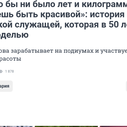
о бы ни было лет и килограм
шь быть красивой»: история
ой служащей, которая в 50 л
оделью
ва зарабатывает на подиумах и участвуе
красоты
1 878
ария