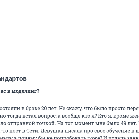
андартов
вас в моделинг?
стояли в браке 20 лет. Не скажу, что было просто пер
но тогда встал вопрос: а вообще кто я? Кто я, кроме же
ло отправной точкой. На тот момент мне было 49 лет.
-то пост в Сети. Девушка писала про свое обучение в 
мала: а почему бы не попробовать тоже? И подала заяв