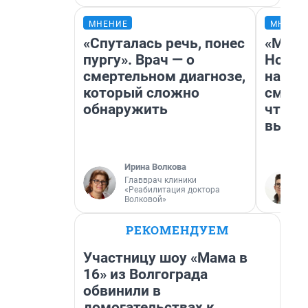
МНЕНИЕ
МНЕНИ
«Спуталась речь, понес
«Мы в
пургу». Врач — о
Нолан
смертельном диагнозе,
настр
который сложно
смотр
обнаружить
чтобы
выгля
Ирина Волкова
Главврач клиники
«Реабилитация доктора
Волковой»
РЕКОМЕНДУЕМ
Участницу шоу «Мама в
16» из Волгограда
обвинили в
домогательствах к