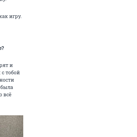
как игру.
е?
рят и
 с тобой
нности
 была
о всё