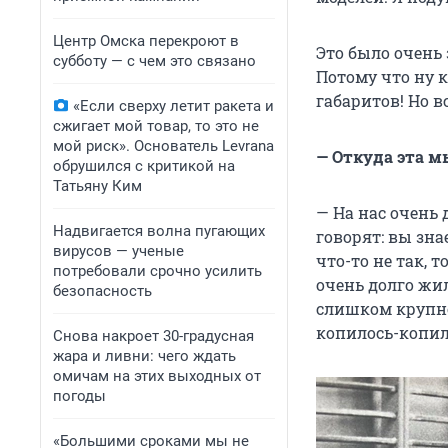
Центр Омска перекроют в
Это было очень 
субботу — с чем это связано
Потому что ну к
габаритов! Но в
«Если сверху летит ракета и
сжигает мой товар, то это не
мой риск». Основатель Levrana
— Откуда эта м
обрушился с критикой на
Татьяну Ким
— На нас очень 
Надвигается волна пугающих
говорят: вы знае
вирусов — ученые
что-то не так, 
потребовали срочно усилить
очень долго жил
безопасность
слишком крупно
копилось-копило
Снова накроет 30-градусная
жара и ливни: чего ждать
омичам на этих выходных от
погоды
«Большими сроками мы не