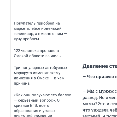
Покупатель приобрел на
маркетплейсе новенький
телевизор, а вместе с ним —
кучу проблем
122 человека пропало в
Омской области за июль
Давление ст
Три популярных автобусных
маршрута изменят схему
— Что привело 
движения в Омске — в чем
причина
— Мы с мужем со
«Как они получают сто баллов
развод. Но имен
— серьезный вопрос». О
мамы? Это и ста
кризисе ЕГЭ, всего
что увидела чей
образования и ужасах
моделей. Я поду
приемной кампании