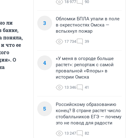
18 977
90
Обломки БПЛА упали в поле
3
но ли
в окрестностях Омска —
 банке,
вспыхнул пожар
а поняла,
17 734
39
и что ее
кого
«У меня в огороде больше
ия». О
4
растет»: репортаж с самой
на
провальной «Флоры» в
истории Омска
13 346
41
Российскому образованию
5
конец? В стране растет число
стобалльников ЕГЭ — почему
это не повод для радости
13 247
82