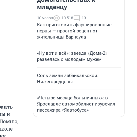
младенцу
10 часов
10 518
13
Как приготовить фаршированные
перцы — простой рецепт от
жительницы Барнаула
«Ну вот и всё»: звезда «Дома-2»
развелась с молодым мужем
Соль земли забайкальской.
Нижегородцевы
«Четыре месяца больничных»: в
Ярославле автомобилист изувечил
ежить
пассажира «Яавтобуса»
ны и
 Помню,
школе
ку.