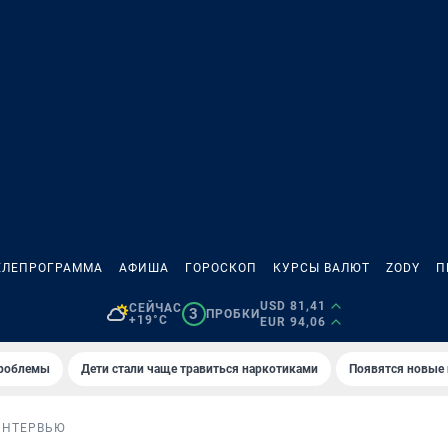
ЕЛЕПРОГРАММА
АФИША
ГОРОСКОП
КУРСЫ ВАЛЮТ
ZODY
П
USD 81,41
СЕЙЧАС
3
ПРОБКИ
+19°C
EUR 94,06
проблемы
Дети стали чаще травиться наркотиками
Появятся новые
ИНТЕРВЬЮ