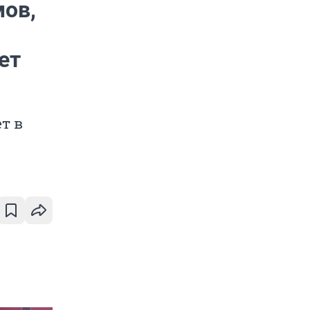
мов,
ет
т в