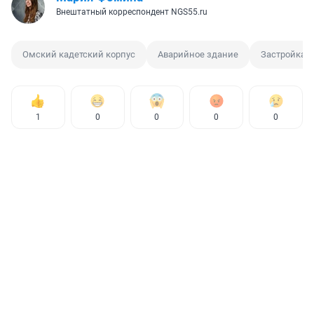
Внештатный корреспондент NGS55.ru
Омский кадетский корпус
Аварийное здание
Застройка
1
0
0
0
0