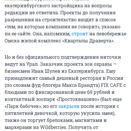
екатеринбургского застройщика на вопросы
редакции не ответила. Проекты до получения
разрешения на строительство входят в список
«тем, на которые компания не говорит», указано
на ее сайте. Она, напомним,
строит
на левобережье
Омска жилой комплекс «Кварталы Драверта».
Но и без официального подтверждения ниточки
ведут на Урал. Заказчик проекта зон охраны —
бизнесмен Иван Шулев из Екатеринбурга. Ему
принадлежит самый дешевый ресторан в России
(по словам фуд-блогера Макса Брандта) FIX CAFE с
блюдами по фиксированной цене 69 рублей и
контактный зоопарк «Простоквашино» (был еще
«Парк бабочек», но его
закрыли
после истории с
пятилетней девочкой, которую укусила змея),
также он торгует брелоками, магнитами и
маркерами на Wildberries. Получить от