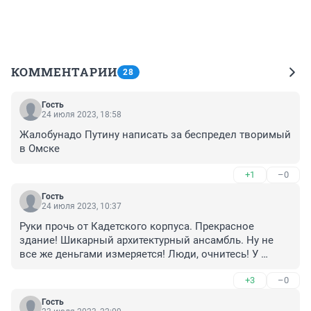
КОММЕНТАРИИ
28
Гость
24 июля 2023, 18:58
Жалобунадо Путину написать за беспредел творимый 
в Омске
+1
–0
Гость
24 июля 2023, 10:37
Руки прочь от Кадетского корпуса. Прекрасное 
здание! Шикарный архитектурный ансамбль. Ну не 
все же деньгами измеряется! Люди, очнитесь! У 
власти всегда временщики. Омск-ступенька в 
+3
–0
карьере. Давайте как-то защитим это место. Но, блин, 
даже в акции протеста не выразить свое мнение. 
Гость
Заарестуют.Что за страна ?!