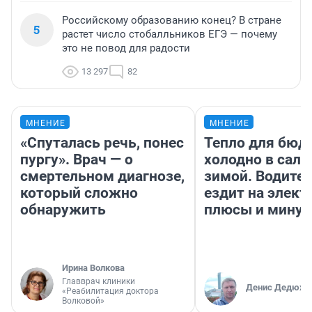
Российскому образованию конец? В стране
5
растет число стобалльников ЕГЭ — почему
это не повод для радости
13 297
82
МНЕНИЕ
МНЕНИЕ
«Спуталась речь, понес
Тепло для бюд
пургу». Врач — о
холодно в сало
смертельном диагнозе,
зимой. Водител
который сложно
ездит на элект
обнаружить
плюсы и мину
Ирина Волкова
Главврач клиники
Денис Дедюхи
«Реабилитация доктора
Волковой»