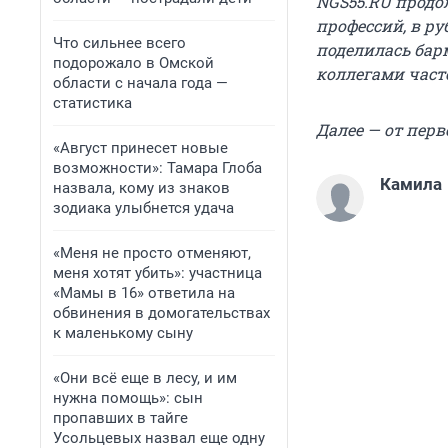
NGS55.RU продо
профессий, в р
Что сильнее всего
поделилась бар
подорожало в Омской
коллегами часто
области с начала года —
статистика
Далее — от перв
«Август принесет новые
возможности»: Тамара Глоба
Камила
назвала, кому из знаков
зодиака улыбнется удача
«Меня не просто отменяют,
меня хотят убить»: участница
«Мамы в 16» ответила на
обвинения в домогательствах
к маленькому сыну
«Они всё еще в лесу, и им
нужна помощь»: сын
пропавших в тайге
Усольцевых назвал еще одну