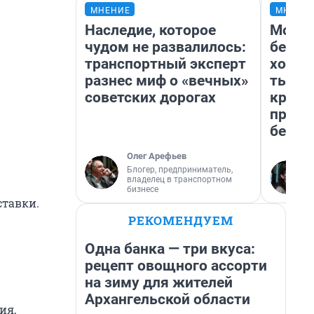
МНЕНИЕ
МНЕНИ
Наследие, которое
Мой б
чудом не развалилось:
береж
транспортный эксперт
хотел
разнес миф о «вечных»
тысяч
советских дорогах
креди
приех
безоп
Олег Арефьев
Блогер, предприниматель,
владелец в транспортном
бизнесе
ставки.
РЕКОМЕНДУЕМ
Одна банка — три вкуса:
рецепт овощного ассорти
на зиму для жителей
Архангельской области
ия,