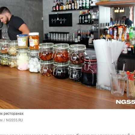
ех ресторанах
х / NGS55.RU