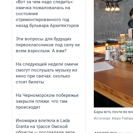
«Вот за чем надо следить»:
омичка пожаловалась на
состояние
отремонтированного год
назад бульвара Архитекторов
Эти вопросы для будущих
первоклассников под силу не
всем взрослым. А вам?
На следующей неделе омичи
смогут послушать музыку из
кино при свечах: сколько
стоят билеты
На Черноморском побережье
закрыли пляжи: что там
происходит
Бары есть почти во вс
Источник: 
Иван Рейзви
Иномарка влетела в Lada
Granta на трассе Омской
области — пострадали дети