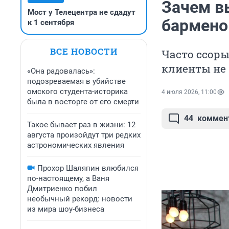
Зачем в
Мост у Телецентра не сдадут
бармено
к 1 сентября
ВСЕ НОВОСТИ
Часто ссоры
клиенты не
«Она радовалась»:
подозреваемая в убийстве
омского студента-историка
4 июля 2026, 11:00
была в восторге от его смерти
44
коммен
Такое бывает раз в жизни: 12
августа произойдут три редких
астрономических явления
Прохор Шаляпин влюбился
по-настоящему, а Ваня
Дмитриенко побил
необычный рекорд: новости
из мира шоу-бизнеса