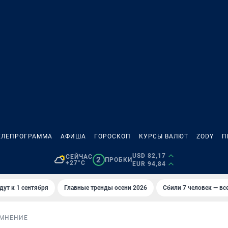
ЕЛЕПРОГРАММА
АФИША
ГОРОСКОП
КУРСЫ ВАЛЮТ
ZODY
П
USD 82,17
СЕЙЧАС
2
ПРОБКИ
+27°C
EUR 94,84
дут к 1 сентября
Главные тренды осени 2026
Сбили 7 человек — все
МНЕНИЕ