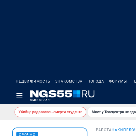
НЕДВИЖИМОСТЬ
ЗНАКОМСТВА
ПОГОДА
ФОРУМЫ
Т
Убийца радовалась смерти студента
Мост у Телецентра не сда
РАБОТА
НАКИПЕЛО!
СРОЧНО