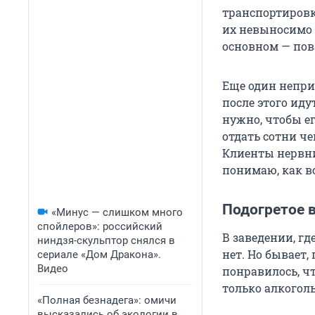
транспортировк
их невыносимо т
основном — пов
Еще один непри
после этого иду
нужно, чтобы е
отдать сотни ч
Клиенты нервни
понимаю, как вс
Подогретое 
«Минус — слишком много
спойлеров»: российский
В заведении, гд
ниндзя-скульптор снялся в
нет. Но бывает,
сериале «Дом Дракона».
Видео
понравилось, ч
только алкоголь
«Полная безнадега»: омичи
высказались об экологии в