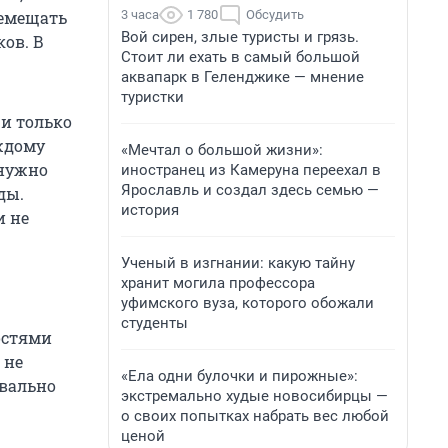
3 часа
1 780
Обсудить
ремещать
Вой сирен, злые туристы и грязь.
ков. В
Стоит ли ехать в самый большой
аквапарк в Геленджике — мнение
туристки
и только
аждому
«Мечтал о большой жизни»:
 нужно
иностранец из Камеруна переехал в
Ярославль и создал здесь семью —
ды.
история
и не
Ученый в изгнании: какую тайну
хранит могила профессора
уфимского вуза, которого обожали
студенты
гостями
 не
«Ела одни булочки и пирожные»:
квально
экстремально худые новосибирцы —
о своих попытках набрать вес любой
ценой