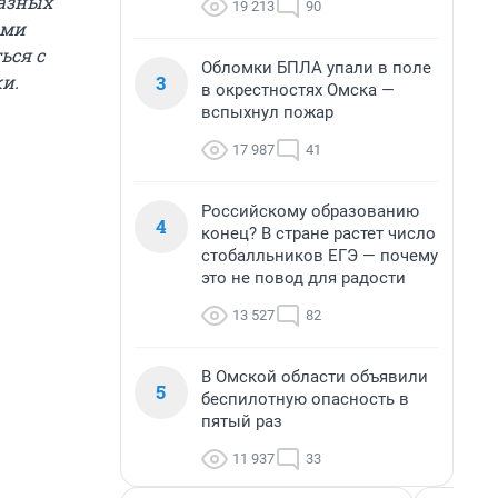
разных
19 213
90
ами
ься с
Обломки БПЛА упали в поле
3
и.
в окрестностях Омска —
вспыхнул пожар
17 987
41
Российскому образованию
4
конец? В стране растет число
стобалльников ЕГЭ — почему
это не повод для радости
13 527
82
В Омской области объявили
5
беспилотную опасность в
пятый раз
11 937
33