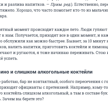
и и разлива напитков. —
Прим. ред.
). Естественно, пе
яжело. Хорошо, что часто помогает кто-то из мальчи
ара.
ятный момент происходит каждое лето. Люди гуляют 
т к нам. Получается, приходят все в один момент, и к
го обслужили как можно быстрее. Бывает, за 10 минут
еков, налить напитки, приготовить коктейли и лимона
чают и ругаются, я тоже начинаю переживать. Стою 
ё успеть.
вино и слишком алкогольные коктейли
е работаю, бар не контактный, особого пересечения с 
 приходят официанты с претензией. Например, кому-то
то коктейль слишком алкогольный, а там в составе бу
. Зачем вы берете это?