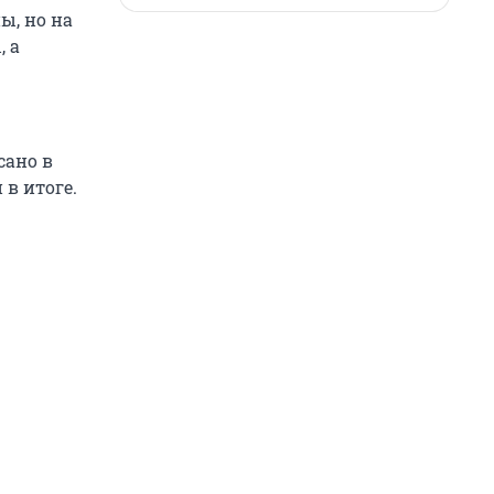
ы, но на
 а
сано в
 в итоге.