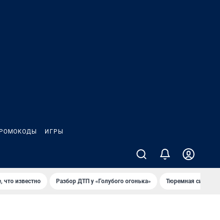
РОМОКОДЫ
ИГРЫ
, что известно
Разбор ДТП у «Голубого огонька»
Тюремная система