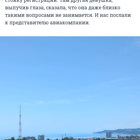
выпучив глаза, сказала, что она даже близко
такими вопросами не занимается. И нас послали
к представителю авиакомпании.