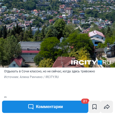
Отдыхать в Сочи классно, но не сейчас, когда здесь тревожно
Источник: 
Алина Ринчино / IRCITY.RU
Его каморка находилась где-то на задворках
21
аэропорта в тесном и невероятно душном
Комментарии
коридоре. Мы пробирались к ней через толпы