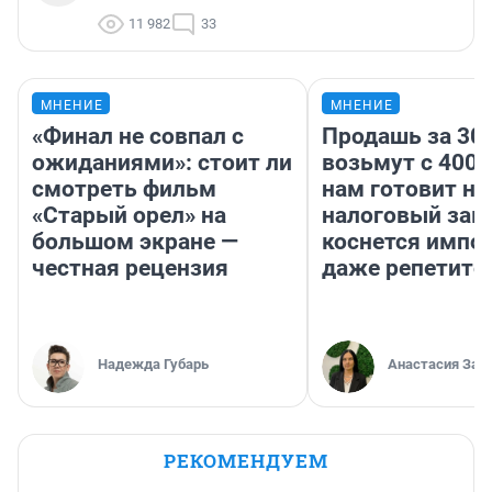
11 982
33
МНЕНИЕ
МНЕНИЕ
«Финал не совпал с
Продашь за 300
ожиданиями»: стоит ли
возьмут с 4000
смотреть фильм
нам готовит н
«Старый орел» на
налоговый зако
большом экране —
коснется импор
честная рецензия
даже репетито
Надежда Губарь
Анастасия Зав
РЕКОМЕНДУЕМ