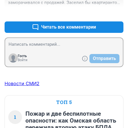
заморачивался с продажей. Заселил бы квартирантов 
алкашей и они бы стену за полгода угробили. Юмор 
+0
–0
конечно, но за что им такое бабло заплатят, там же 
одни квартиранты алкалоиды.
Читать все комментарии
Гость
Отправить
Войти
Новости СМИ2
ТОП 5
Пожар и две беспилотные
1
опасности: как Омская область
пережила вторую атаку БПЛА