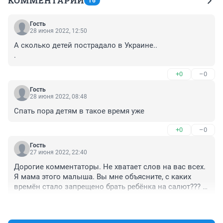
КОММЕНТАРИИ
16
Гость
28 июня 2022, 12:50
А сколько детей пострадало в Украине..

.
+0
–0
Гость
28 июня 2022, 08:48
Спать пора детям в такое время уже
+0
–0
Гость
27 июня 2022, 22:40
Дорогие комментаторы. Не хватает слов на вас всех. 
Я мама этого малыша. Вы мне объясните, с каких 
времён стало запрещено брать ребёнка на салют??? 
Мы не подходили к нему близко. Люди стояли 
+0
–0
вообще у собора. И дети там были вообще в 
колясках. Мы же стояли достаточно далеко. Салют 