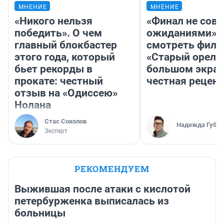
МНЕНИЕ
МНЕНИЕ
«Никого нельзя
«Финал не совп
победить». О чем
ожиданиями»: 
главный блокбастер
смотреть фил
этого года, который
«Старый орел» 
бьет рекорды в
большом экран
прокате: честный
честная рецен
отзыв на «Одиссею»
Нолана
Стас Соколов
Надежда Губар
Эксперт
РЕКОМЕНДУЕМ
Выжившая после атаки с кислотой
петербурженка выписалась из
больницы