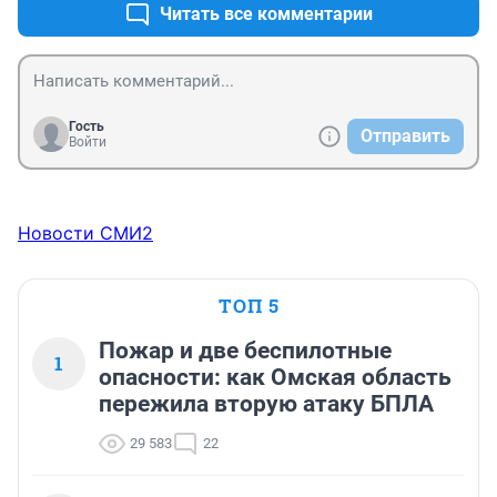
становился все выше и сыну сверху прилетел 
Читать все комментарии
маленький шарик. Мгновенно кровь и крики. Хватит 
уже говорить про безалаберность родителей и тд. 
Никто ничего не подозревал. Не пожелаю никому 
пережить это. И спасибо огромное девушкам, 
которые нам помогли🙏🙏🙏
Гость
Отправить
Войти
Новости СМИ2
ТОП 5
Пожар и две беспилотные
1
опасности: как Омская область
пережила вторую атаку БПЛА
29 583
22