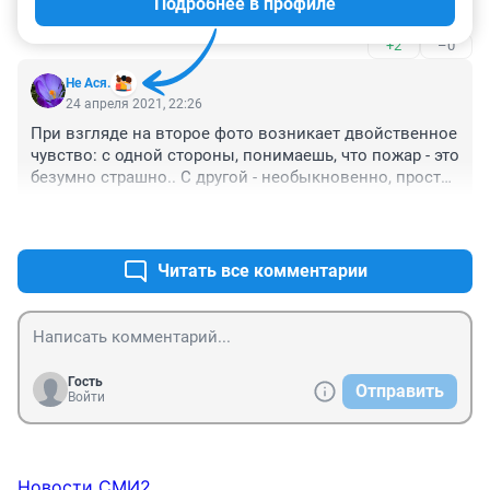
Подробнее в профиле
Видимо скоро там будет стройка
+2
–0
Не Ася.
24 апреля 2021, 22:26
При взгляде на второе фото возникает двойственное 
чувство: с одной стороны, понимаешь, что пожар - это 
безумно страшно.. С другой - необыкновенно, просто 
нереально красивы языки пламени!

+3
–0
Елена, вы не только талантливый Мастер своего 
дела, но и бесстрашная женщина. Спасибо за всегда 
чудесные фото. ❤️😊

Читать все комментарии
Берегите себя.
Гость
Отправить
Войти
Новости СМИ2