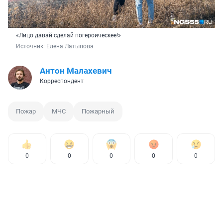
«Лицо давай сделай погероическее!»
Источник: 
Елена Латыпова
Антон Малахевич
Корреспондент
Пожар
МЧС
Пожарный
0
0
0
0
0