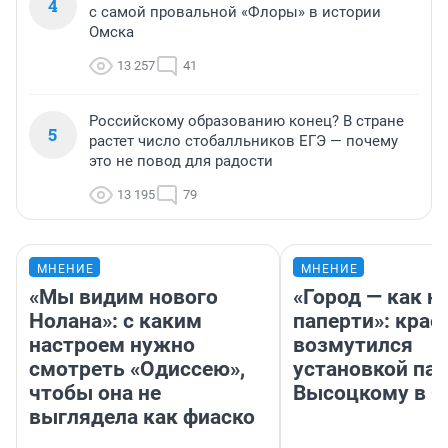
4
с самой провальной «Флоры» в истории
Омска
13 257
41
Российскому образованию конец? В стране
5
растет число стобалльников ЕГЭ — почему
это не повод для радости
13 195
79
МНЕНИЕ
МНЕНИЕ
«Мы видим нового
«Город — как н
Нолана»: с каким
паперти»: крае
настроем нужно
возмутился
смотреть «Одиссею»,
установкой па
чтобы она не
Высоцкому в 
выглядела как фиаско