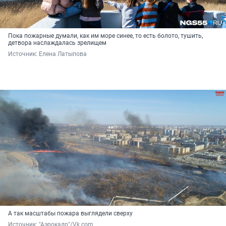
Пока пожарные думали, как им море синее, то есть болото, тушить,
детвора наслаждалась зрелищем
Источник: 
Елена Латыпова
А так масштабы пожара выглядели сверху
Источник: 
"Аэрокадр"/Vk.com