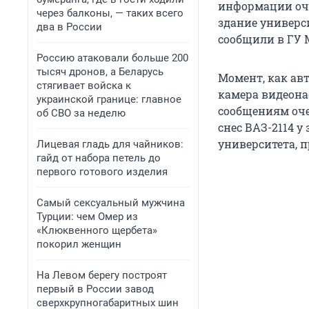
информации оче
через балконы, — таких всего
здание универси
два в России
сообщили в ГУ 
Россию атаковали больше 200
тысяч дронов, а Беларусь
Момент, как авт
стягивает войска к
камера видеона
украинской границе: главное
сообщениям очев
об СВО за неделю
снес ВАЗ-2114 у
университета, п
Лицевая гладь для чайников:
гайд от набора петель до
первого готового изделия
Самый сексуальный мужчина
Турции: чем Омер из
«Клюквенного щербета»
покорил женщин
На Левом берегу построят
первый в России завод
сверхкрупногабаритных шин