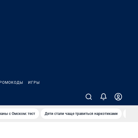
РОМОКОДЫ
ИГРЫ
заны с Омском: тест
Дети стали чаще травиться наркотиками
Появя