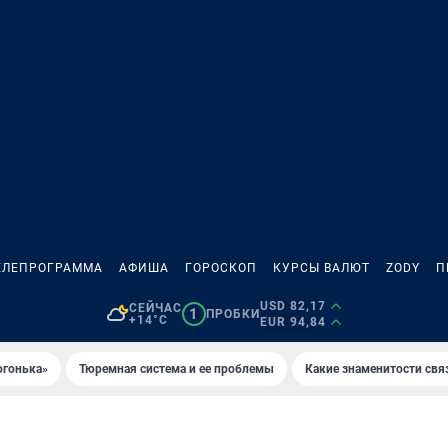
ЕЛЕПРОГРАММА
АФИША
ГОРОСКОП
КУРСЫ ВАЛЮТ
ZODY
П
USD 82,17
СЕЙЧАС
1
ПРОБКИ
+14°C
EUR 94,84
огонька»
Тюремная система и ее проблемы
Какие знаменитости свя