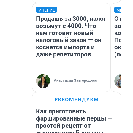
МНЕНИЕ
МНЕНИ
Продашь за 3000, налог
От су
возьмут с 4000. Что
автоб
нам готовит новый
конди
налоговый закон — он
Почем
коснется импорта и
оказа
даже репетиторов
(почти
Анастасия Завгородняя
РЕКОМЕНДУЕМ
Как приготовить
фаршированные перцы —
простой рецепт от
жительницы Барнаула