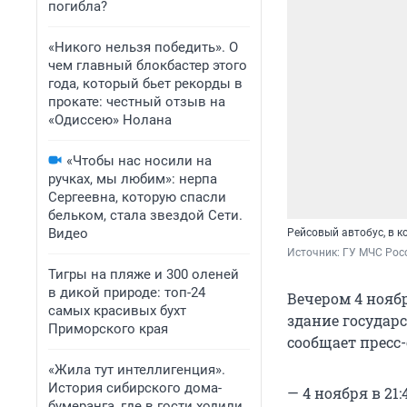
погибла?
«Никого нельзя победить». О
чем главный блокбастер этого
года, который бьет рекорды в
прокате: честный отзыв на
«Одиссею» Нолана
«Чтобы нас носили на
ручках, мы любим»: нерпа
Сергеевна, которую спасли
бельком, стала звездой Сети.
Видео
Рейсовый автобус, в к
Источник: 
ГУ МЧС Росс
Тигры на пляже и 300 оленей
в дикой природе: топ-24
Вечером 4 нояб
самых красивых бухт
здание государ
Приморского края
сообщает пресс
«Жила тут интеллигенция».
История сибирского дома-
— 4 ноября в 21
бумеранга, где в гости ходили