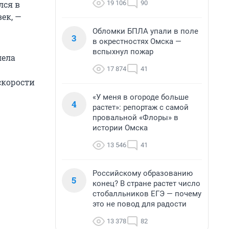
19 106
90
лся в
ек, —
Обломки БПЛА упали в поле
3
в окрестностях Омска —
вспыхнул пожар
лела
17 874
41
скорости
«У меня в огороде больше
4
растет»: репортаж с самой
провальной «Флоры» в
истории Омска
13 546
41
Российскому образованию
5
конец? В стране растет число
стобалльников ЕГЭ — почему
это не повод для радости
13 378
82