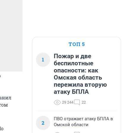
ТОП 5
Пожар и две
1
беспилотные
опасности: как
Омская область
а
пережила вторую
атаку БПЛА
ранил
29 244
22
том
ПВО отражает атаку БПЛА в
2
Омской области
По