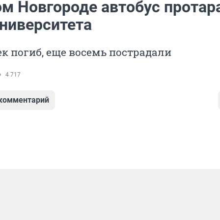
ом Новгороде автобус протар
университета
к погиб, еще восемь пострадали
4 717
 комментарий