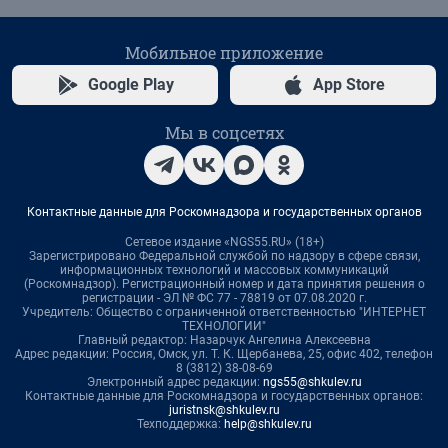
Мобильное приложение
Google Play
App Store
Мы в соцсетях
Контактные данные для Роскомнадзора и государственных органов
Сетевое издание «NGS55.RU» (18+)
Зарегистрировано Федеральной службой по надзору в сфере связи,
информационных технологий и массовых коммуникаций
(Роскомнадзор). Регистрационный номер и дата принятия решения о
регистрации - ЭЛ № ФС 77 - 78819 от 07.08.2020 г.
Учредитель: Общество с ограниченной ответственностью "ИНТЕРНЕТ
ТЕХНОЛОГИИ"
Главный редактор: Назарчук Ангелина Алексеевна
Адрес редакции: Россия, Омск, ул. Т. К. Щербанева, 25, офис 402, телефон
8 (3812) 38-08-69
Электронный адрес редакции:
ngs55@shkulev.ru
Контактные данные для Роскомнадзора и государственных органов:
juristnsk@shkulev.ru
Техподдержка:
help@shkulev.ru