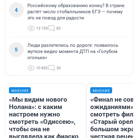
Российскому образованию конец? В стране
4
растет число стобалльников ЕГЭ — почему
это не повод для радости
13 729
82
Люди разлетелись по дороге: появилось
5
жуткое видео момента ДТП на «Голубом
огоньке»
10 852
30
МНЕНИЕ
МНЕНИЕ
«Мы видим нового
«Финал не совп
Нолана»: с каким
ожиданиями»: 
настроем нужно
смотреть фил
смотреть «Одиссею»,
«Старый орел» 
чтобы она не
большом экран
выглядела как фиаско
честная рецен