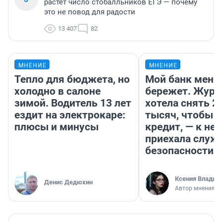
растет число стобалльников ЕГЭ — почему
это не повод для радости
13 407
82
МНЕНИЕ
МНЕНИЕ
Тепло для бюджета, но
Мой банк меня
холодно в салоне
бережет. Журн
зимой. Водитель 13 лет
хотела снять 2
ездит на электрокаре:
тысяч, чтобы п
плюсы и минусы
кредит, — к не
приехала служ
безопасности
Ксения Владим
Денис Дедюхин
Автор мнения