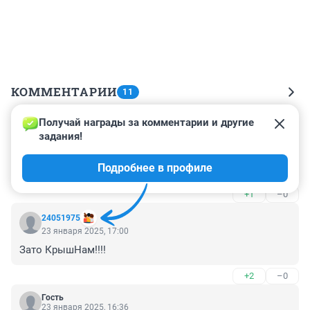
КОММЕНТАРИИ
11
Получай награды за комментарии и другие 
Гость
24 января 2025, 01:14
задания!
Пусть запад теперь попробует прожить без нашего 
Подробнее в профиле
халявного газа.
+1
–0
24051975
23 января 2025, 17:00
Зато КрышНам!!!!
+2
–0
Гость
23 января 2025, 16:36