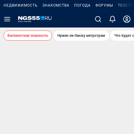
НЕДВИЖИМОСТЬ
ЗНАКОМСТВА
ПОГОДА
ФОРУМЫ
ТЕЛЕПР
Беспилотная опасность
Нужен ли Омску метротрам
Что будет 