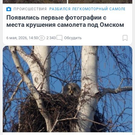
ПРОИСШЕСТВИЯ
РАЗБИЛСЯ ЛЕГКОМОТОРНЫЙ САМОЛЕТ
Э
Появились первые фотографии с
места крушения самолета под Омском
6 мая, 2026, 14:50
2 343
Обсудить