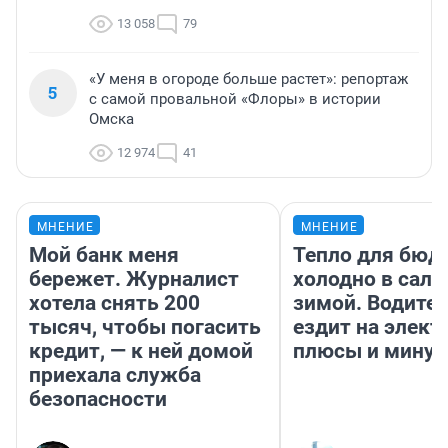
13 058
79
«У меня в огороде больше растет»: репортаж
5
с самой провальной «Флоры» в истории
Омска
12 974
41
МНЕНИЕ
МНЕНИЕ
Мой банк меня
Тепло для бюд
бережет. Журналист
холодно в сало
хотела снять 200
зимой. Водител
тысяч, чтобы погасить
ездит на элект
кредит, — к ней домой
плюсы и мину
приехала служба
безопасности