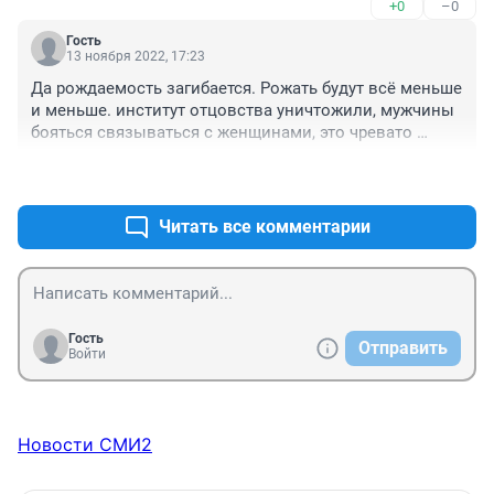
+0
–0
Гость
13 ноября 2022, 17:23
Да рождаемость загибается. Рожать будут всё меньше 
и меньше. институт отцовства уничтожили, мужчины 
бояться связываться с женщинами, это чревато 
лишением имущества, прав и свобод. Потому 
+0
–0
правильно что закрывают за ненадобностью 
родддома. А вот дома престарелых будут в тренде, 
для одиноких пенсионерок с кошками коих 40% 
Читать все комментарии
города.
Гость
Отправить
Войти
Новости СМИ2