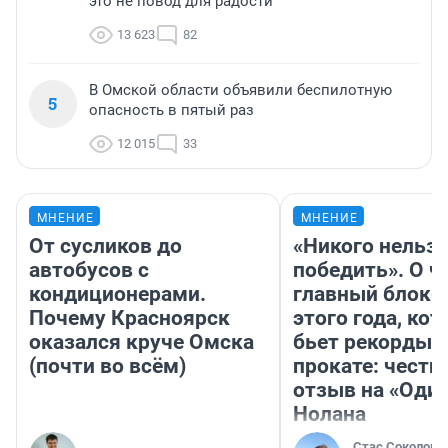
это не повод для радости
13 623
82
В Омской области объявили беспилотную
5
опасность в пятый раз
12 015
33
МНЕНИЕ
МНЕНИЕ
От сусликов до
«Никого нельз
автобусов с
победить». О ч
кондиционерами.
главный блокб
Почему Красноярск
этого года, ко
оказался круче Омска
бьет рекорды 
(почти во всём)
прокате: честн
отзыв на «Оди
Нолана
Стас Соколов