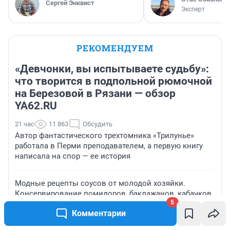
Сергей Энквист
Эксперт
РЕКОМЕНДУЕМ
«Девчонки, вы испытываете судьбу»:
что творится в подпольной рюмочной
на Березовой в Рязани — обзор
YA62.RU
21 час
11 863
Обсудить
Автор фантастического трехтомника «Трилунье»
работала в Перми преподавателем, а первую книгу
написала на спор — ее история
Модные рецепты соусов от молодой хозяйки.
Консервирование помидоров, баклажанов, кабачков
5
без глутамата натрия — сразу в банки
Комментарии