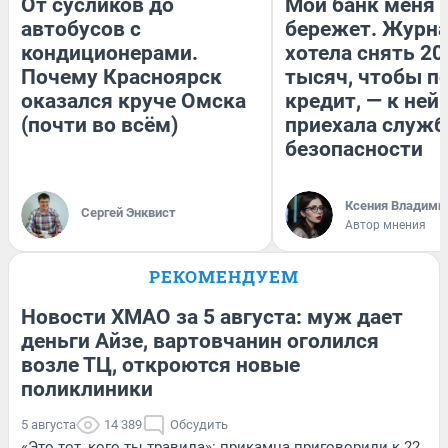
От сусликов до
Мой банк меня
автобусов с
бережет. Журн
кондиционерами.
хотела снять 20
Почему Красноярск
тысяч, чтобы п
оказался круче Омска
кредит, — к ней
(почти во всём)
приехала служб
безопасности
Ксения Владими
Сергей Энквист
Автор мнения
РЕКОМЕНДУЕМ
Новости ХМАО за 5 августа: муж дает
деньги Айзе, вартовчанин оголился
возле ТЦ, откроются новые
поликлиники
5 августа
14 389
Обсудить
«Это тот, кого ты травила»: прикамца приговорили к 22