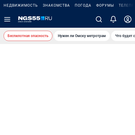
НЕДВИЖИМОСТЬ
ЗНАКОМСТВА
ПОГОДА
ФОРУМЫ
ТЕЛЕПР
Беспилотная опасность
Нужен ли Омску метротрам
Что будет 