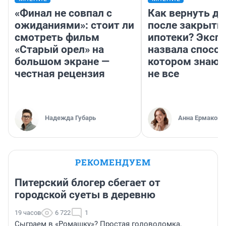
«Финал не совпал с
Как вернуть де
ожиданиями»: стоит ли
после закрыти
смотреть фильм
ипотеки? Эксп
«Старый орел» на
назвала способ
большом экране —
котором знают
честная рецензия
не все
Надежда Губарь
Анна Ермакова
РЕКОМЕНДУЕМ
Питерский блогер сбегает от
городской суеты в деревню
19 часов
6 722
1
Сыграем в «Ромашку»? Простая головоломка,