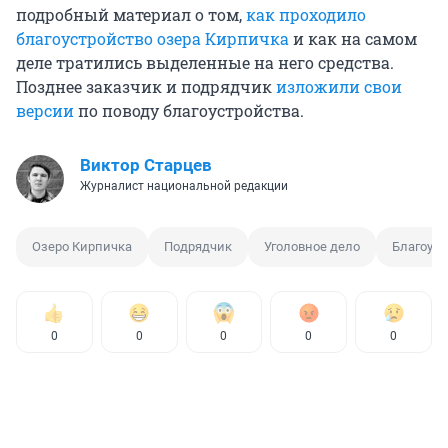
подробный материал о том,
как проходило
благоустройство озера Кирпичка
и как на самом
деле тратились выделенные на него средства.
Позднее заказчик и подрядчик
изложили свои
версии
по поводу благоустройства.
Виктор Старцев
Журналист национальной редакции
Озеро Кирпичка
Подрядчик
Уголовное дело
Благоуст
0
0
0
0
0