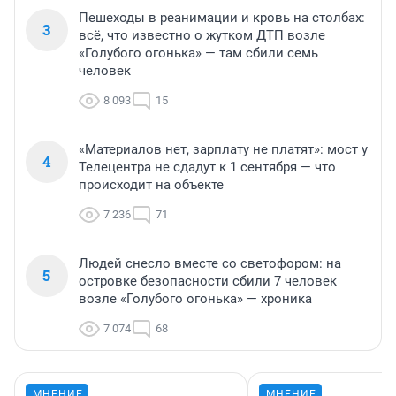
Пешеходы в реанимации и кровь на столбах:
3
всё, что известно о жутком ДТП возле
«Голубого огонька» — там сбили семь
человек
8 093
15
«Материалов нет, зарплату не платят»: мост у
4
Телецентра не сдадут к 1 сентября — что
происходит на объекте
7 236
71
Людей снесло вместе со светофором: на
5
островке безопасности сбили 7 человек
возле «Голубого огонька» — хроника
7 074
68
МНЕНИЕ
МНЕНИЕ