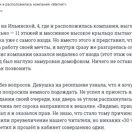
и и расположилась компания «Магнит»
их
 на Ильинской, 4, где и расположилась компания, выг
ьно — 11 этажей и массивное высокое крыльцо пытаю
а уже с самого входа. Но вместо этого я представил, ч
 работу своей мечты, и внутри сразу же разгорелась 
ис компании оказался недалеко от входа (этот этаж о
од был наглухо замурован домофоном. Ничего не остав
ак позвонить.
ез вопросов. Девушка на ресепшене узнала, что я хоч
и попросила немного подождать. Не успел я присесть н
ании своей очереди, как дверь за углом распахнулась,
ина лет сорока направился к вешалке. «Видимо, при
ал я и оказался прав. Не знаю, что стало тому причин
 или преувеличение нашего читателя, но никаких «30 
третил и прошёл в кабинет совершенно один.