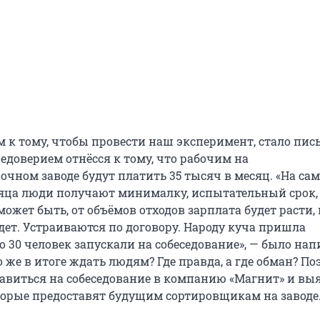
 к тому, чтобы провести наш эксперимент, стало пис
недоверием отнёсся к тому, что рабочим на
чном заводе будут платить 35 тысяч в месяц. «На са
яца люди получают минималку, испытательный срок,
 может быть, от объёмов отходов зарплата будет расти,
удет. Устраиваются по договору. Народу куча пришла
о 30 человек запускали на собеседование», — было нап
 же в итоге ждать людям? Где правда, а где обман? По
авиться на собеседование в компанию «Магнит» и вы
оторые предоставят будущим сортировщикам на заводе