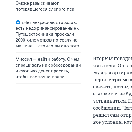
Омске разыскивают
потерявшегося слепого пса
«Нет некрасивых городов,
есть недофинансированные».
Путешественники проехали
2000 километров по Уралу на
машине — стоило ли оно того
Вторым поводом
Миссия — найти работу. О чем
читателя. Он с 
спрашивать на собеседовании
и сколько денег просить,
мусоросортирово
чтобы вас точно взяли
первые три мес
сказать, потом,
а может, и не б
устраиваться. П
сообщении. Чего
решил сам отпр
все условия, к