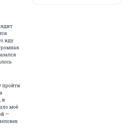
лядит
тся
то иду
огромная
казался
алось
у пройти
а
 и
шло моё
ой —
человек