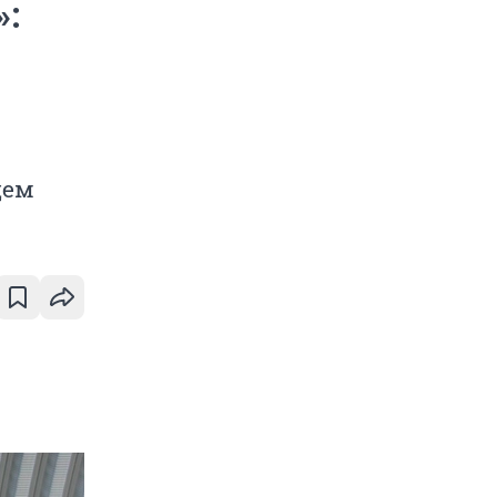
»:
щем