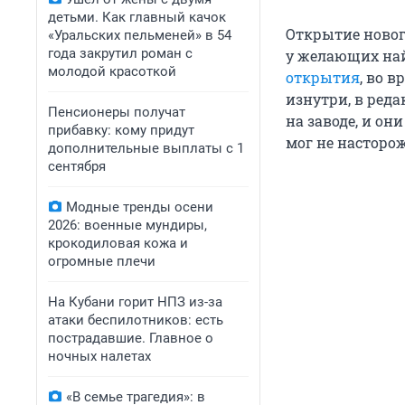
детьми. Как главный качок
Открытие новог
«Уральских пельменей» в 54
года закрутил роман с
у желающих най
молодой красоткой
открытия
, во 
изнутри, в ред
Пенсионеры получат
на заводе, и он
прибавку: кому придут
мог не насторо
дополнительные выплаты с 1
сентября
Модные тренды осени
2026: военные мундиры,
крокодиловая кожа и
огромные плечи
На Кубани горит НПЗ из-за
атаки беспилотников: есть
пострадавшие. Главное о
ночных налетах
«В семье трагедия»: в