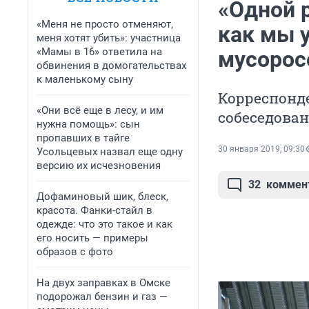
«Одной р
«Меня не просто отменяют,
как мы 
меня хотят убить»: участница
«Мамы в 16» ответила на
мусорос
обвинения в домогательствах
к маленькому сыну
Корреспонде
«Они всё еще в лесу, и им
собеседован
нужна помощь»: сын
пропавших в тайге
30 января 2019, 09:30
Усольцевых назвал еще одну
версию их исчезновения
32
коммен
Дофаминовый шик, блеск,
красота. Фанки-стайл в
одежде: что это такое и как
его носить — примеры
образов с фото
На двух заправках в Омске
подорожал бензин и газ —