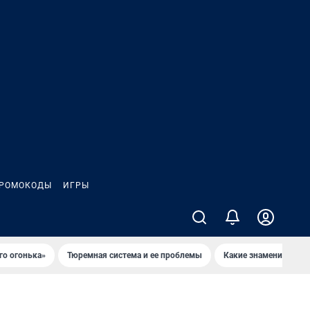
РОМОКОДЫ
ИГРЫ
го огонька»
Тюремная система и ее проблемы
Какие знаменитости 