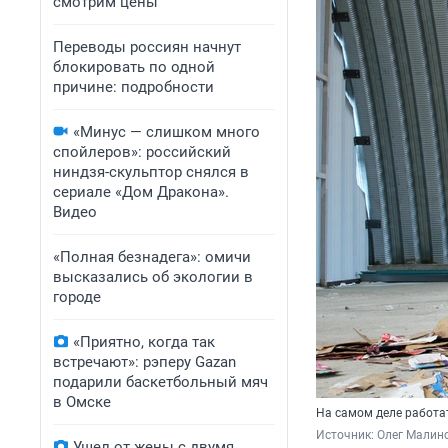
смотрим цены
Переводы россиян начнут
блокировать по одной
причине: подробности
«Минус — слишком много
спойлеров»: российский
ниндзя-скульптор снялся в
сериале «Дом Дракона».
Видео
«Полная безнадега»: омичи
высказались об экологии в
городе
«Приятно, когда так
встречают»: рэперу Gazan
подарили баскетбольный мяч
в Омске
На самом деле работат
Источник: 
Олег Малин
Ушел от жены с двумя