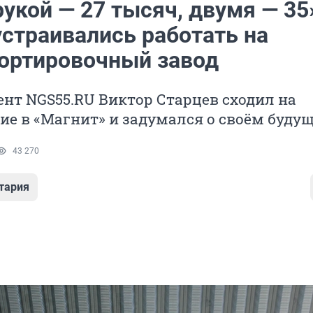
укой — 27 тысяч, двумя — 35
устраивались работать на
ортировочный завод
нт NGS55.RU Виктор Старцев сходил на
ие в «Магнит» и задумался о своём буду
43 270
тария