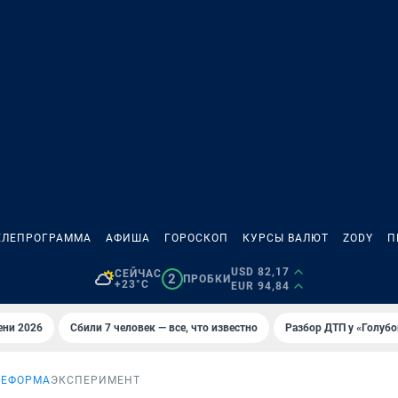
ЕЛЕПРОГРАММА
АФИША
ГОРОСКОП
КУРСЫ ВАЛЮТ
ZODY
П
USD 82,17
СЕЙЧАС
2
ПРОБКИ
+23°C
EUR 94,84
ени 2026
Сбили 7 человек — все, что известно
Разбор ДТП у «Голубо
РЕФОРМА
ЭКСПЕРИМЕНТ