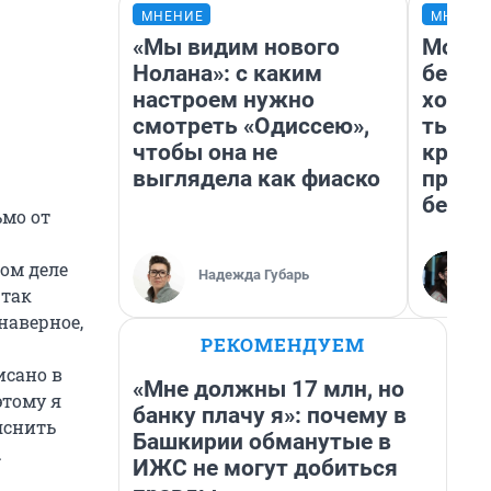
МНЕНИЕ
МНЕНИ
«Мы видим нового
Мой б
Нолана»: с каким
береж
настроем нужно
хотел
смотреть «Одиссею»,
тысяч
чтобы она не
креди
выглядела как фиаско
приех
безоп
ьмо от
мом деле
Надежда Губарь
 так
 наверное,
РЕКОМЕНДУЕМ
исано в
«Мне должны 17 млн, но
этому я
банку плачу я»: почему в
яснить
Башкирии обманутые в
.
ИЖС не могут добиться