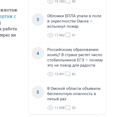
19 183
90
 ажиотаж
ортаж с
Обломки БПЛА упали в поле
3
в окрестностях Омска —
д
вспыхнул пожар
а работа
терес не
17 962
41
Российскому образованию
4
конец? В стране растет число
стобалльников ЕГЭ — почему
это не повод для радости
13 491
82
В Омской области объявили
5
беспилотную опасность в
пятый раз
11 908
33