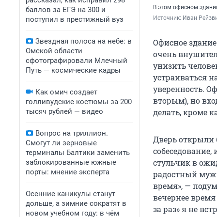
рассказал, как исправил 298
В этом офисном здани
баллов за ЕГЭ на 300 и
Источник: 
Иван Рейзв
поступил в престижный вуз
Звездная полоса на небе: в
Офисное здание
Омской области
очень внушител
сфотографировали Млечный
унизить человек
Путь — космические кадры
устраиваться на
уверенность. Оф
Как омич создает
вторым), но вх
голливудские костюмы за 200
тысяч рублей — видео
делать, кроме к
Вопрос на триллион.
Дверь открыли б
Смогут ли зерновые
собеседование, 
терминалы Балтики заменить
стульчик в ожид
заблокированные южные
порты: мнение эксперта
радостный мужч
время», — подум
Осенние каникулы станут
вечернее время
дольше, а зимние сократят в
за раз» я не вс
новом учебном году: в чём