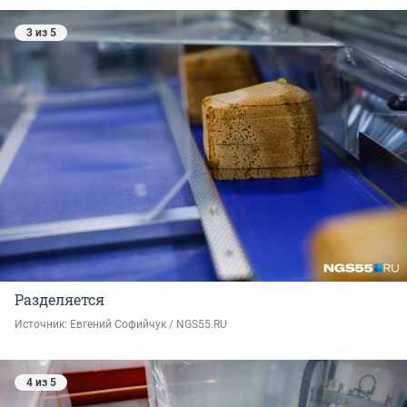
3 из 5
Разделяется
Источник: 
Евгений Софийчук / NGS55.RU
4 из 5