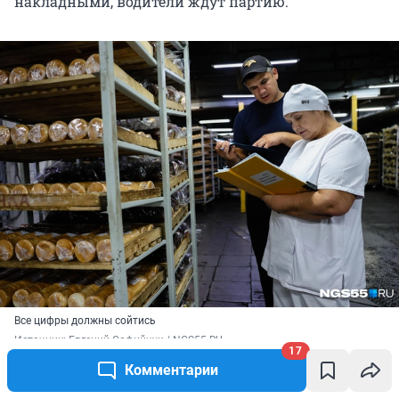
накладными, водители ждут партию.
Все цифры должны сойтись
Источник: 
Евгений Софийчук / NGS55.RU
17
Комментарии
Первыми, около 10 вечера, уезжают «Газели» в