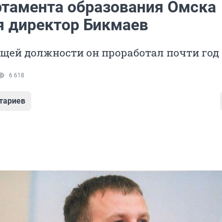
ртамента образования Омска
я директор Бикмаев
щей должности он проработал почти год
6 618
тариев