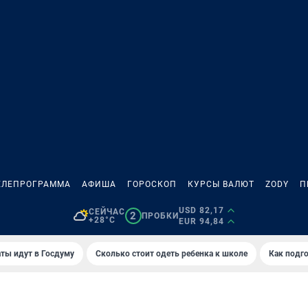
ЕЛЕПРОГРАММА
АФИША
ГОРОСКОП
КУРСЫ ВАЛЮТ
ZODY
П
USD 82,17
СЕЙЧАС
2
ПРОБКИ
+28°C
EUR 94,84
ты идут в Госдуму
Сколько стоит одеть ребенка к школе
Как подго