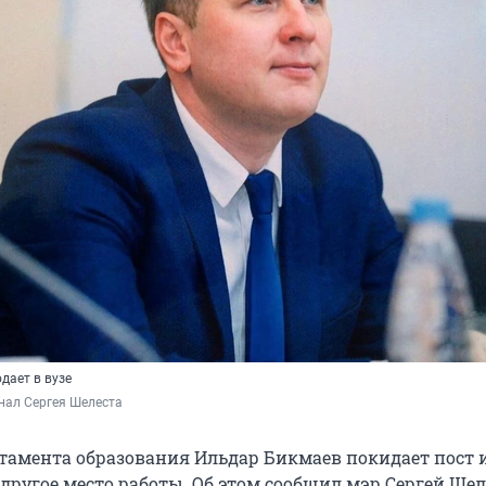
дает в вузе
нал Сергея Шелеста
тамента образования Ильдар Бикмаев покидает пост и
 другое место работы. Об этом сообщил мэр Сергей Шел