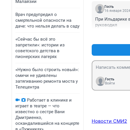
Малайзии
Гость
16 января 2024
Врач предупредил о
При Ильдарике в
смертельной опасности на
руководил
даче: что нельзя делать в саду
«Сейчас бы всё это
запретили»: истории из
советского детства в
пионерских лагерях
«Нужно было строить новый»:
омичи не удивлены
Гость
затягиванию ремонта моста у
Войти
Телецентра
Работает в клинике и
играет в театре — что
известно о сестре Вани
Дмитриенко,
Новости СМИ2
оскандалившейся на концерте
в «Лужниках»