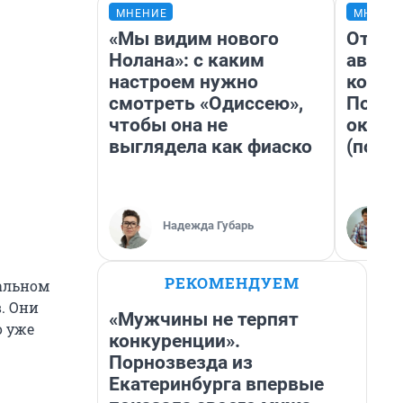
МНЕНИЕ
МНЕНИ
«Мы видим нового
От су
Нолана»: с каким
автоб
настроем нужно
конди
смотреть «Одиссею»,
Почем
чтобы она не
оказа
выглядела как фиаско
(почти
Надежда Губарь
РЕКОМЕНДУЕМ
дальном
. Они
«Мужчины не терпят
о уже
конкуренции».
.
Порнозвезда из
Екатеринбурга впервые