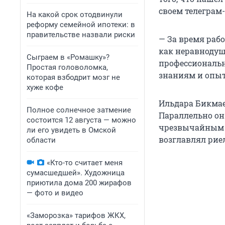
своем телеграм-
На какой срок отодвинули
реформу семейной ипотеки: в
правительстве назвали риски
— За время раб
как неравноду
Сыграем в «Ромашку»?
профессиональн
Простая головоломка,
знаниям и опыт
которая взбодрит мозг не
хуже кофе
Ильдара Бикма
Полное солнечное затмение
Параллельно он
состоится 12 августа — можно
чрезвычайным с
ли его увидеть в Омской
возглавлял рие
области
«Кто-то считает меня
сумасшедшей». Художница
приютила дома 200 жирафов
— фото и видео
«Заморозка» тарифов ЖКХ,