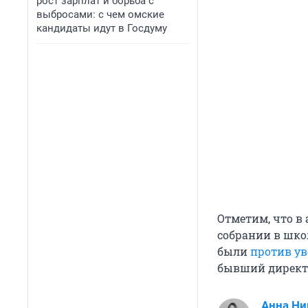
рост зарплат и борьба с
выбросами: с чем омские
кандидаты идут в Госдуму
Отметим, что в
собрании в шко
были
против у
бывший директо
Анна Ни