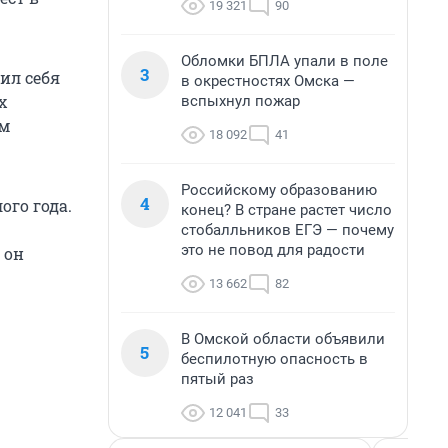
19 321
90
Обломки БПЛА упали в поле
3
ил себя
в окрестностях Омска —
х
вспыхнул пожар
им
18 092
41
Российскому образованию
4
ого года.
конец? В стране растет число
стобалльников ЕГЭ — почему
это не повод для радости
 он
13 662
82
В Омской области объявили
5
беспилотную опасность в
пятый раз
12 041
33