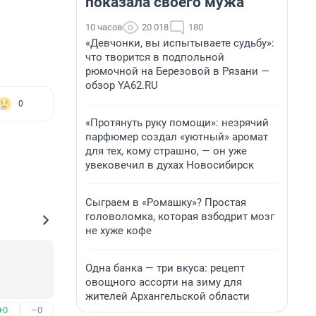
показала своего мужа
10 часов
20 018
180
«Девчонки, вы испытываете судьбу»:
что творится в подпольной
рюмочной на Березовой в Рязани —
обзор YA62.RU
0
«Протянуть руку помощи»: незрячий
парфюмер создал «уютный» аромат
для тех, кому страшно, — он уже
увековечил в духах Новосибирск
Сыграем в «Ромашку»? Простая
головоломка, которая взбодрит мозг
не хуже кофе
Одна банка — три вкуса: рецепт
овощного ассорти на зиму для
жителей Архангельской области
+0
–0