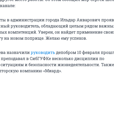
канале:
оты в администрации города Ильдар Анварович прояв
шный руководитель, обладающий целым рядом важны
ых компетенций. Уверен, он найдет применение сво
у на новом поприще. Желаю ему успехов.
ева назначили
руководить
депобром 10 февраля прошл
 преподавал в СибГУФКе несколько дисциплин по
итуациям и безопасности жизнедеятельности. Также
лторскую компанию «Миард».