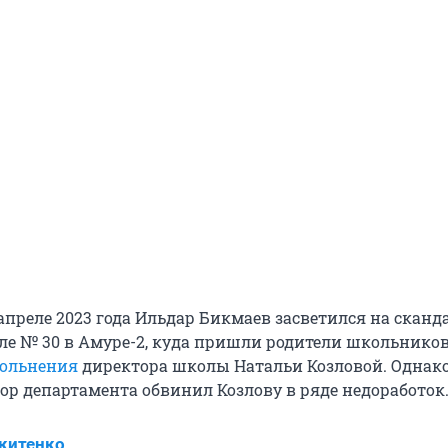
 апреле 2023 года Ильдар Бикмаев засветился на скан
ле № 30 в Амуре-2, куда пришли родители школьников
вольнения
директора школы Натальи Козловой. Однак
р департамента обвинил Козлову в ряде недоработок
китенко