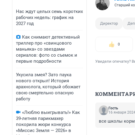
Старший ко
Нас ждут целых семь коротких
рабочих недель: график на
2027 год
Директор
Деп
Как снимают детективный
триллер про «свинцового
0
маньяка» со звездами
сериалов: фото со съемок и
первые подробности
Увидели опечатку? В
Укусила змея? Зато паука
нового открыл! История
арахнолога, который обожает
свою смертельно опасную
КОММЕНТАР
работу
Гость
«Люблю выигрывать!» Как
16 января 2024
39-летняя парикмахер
все школы корм
покорила жюри конкурса
«Миссис Земля — 2026» в