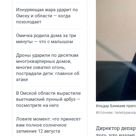
Изнуряющая жара ударит по
Омску и области — когда
похолодает
Омичка родила дома за три
минуты — что с малышом
Дроны ударили по десяткам
многоквартирных домов,
многие охватил огонь,
пострадали дети: главное об
атаке
В Омской области вырастили
вьетнамский лунный арбуз —
посмотрите на него
Ильдар Бикмаев препо
Источник: 
телеграм-ка
Ловите момент: что принесет
вам полное солнечное
Директор депар
затмение 12 августа
того, что нашел