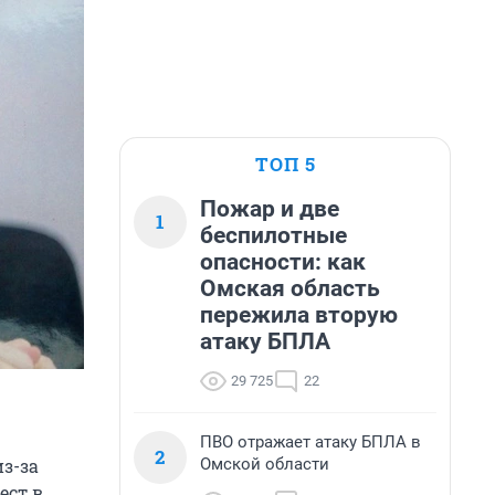
ТОП 5
Пожар и две
1
беспилотные
опасности: как
Омская область
пережила вторую
атаку БПЛА
29 725
22
ПВО отражает атаку БПЛА в
2
Омской области
з-за
ест в