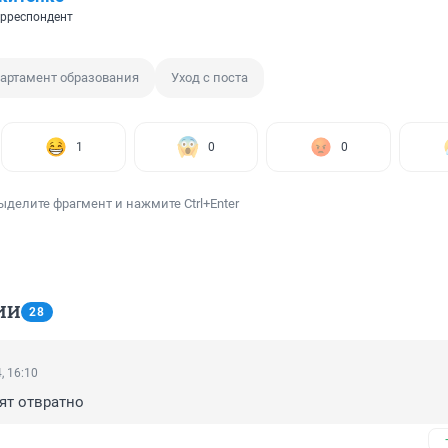
рреспондент
артамент образования
Уход с поста
1
0
0
ыделите фрагмент и нажмите Ctrl+Enter
ИИ
28
, 16:10
ят отвратно