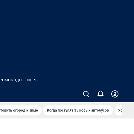
РОМОКОДЫ
ИГРЫ
товить огород к зиме
Когда поступят 35 новых автобусов
Убийца р