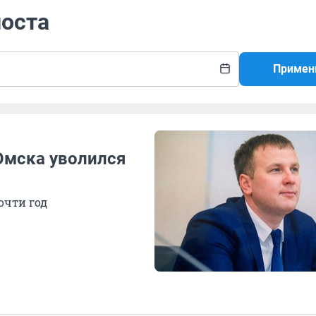
поста
Примен
Омска уволился
очти год