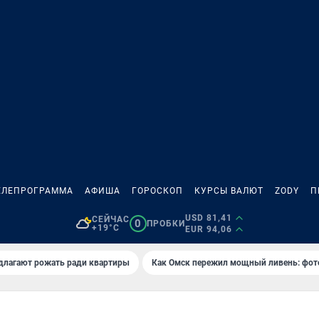
ЕЛЕПРОГРАММА
АФИША
ГОРОСКОП
КУРСЫ ВАЛЮТ
ZODY
П
USD 81,41
СЕЙЧАС
0
ПРОБКИ
+19°C
EUR 94,06
длагают рожать ради квартиры
Как Омск пережил мощный ливень: фот