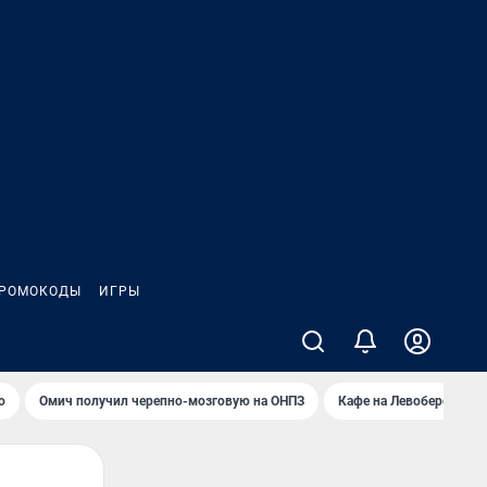
РОМОКОДЫ
ИГРЫ
о
Омич получил черепно-мозговую на ОНПЗ
Кафе на Левобережье в