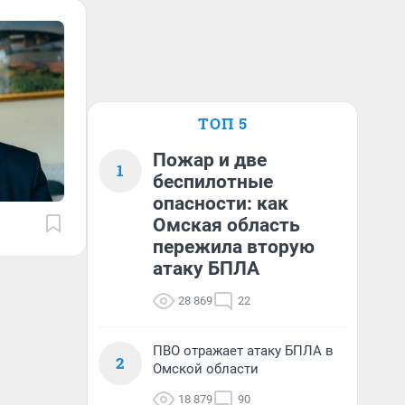
ТОП 5
Пожар и две
1
беспилотные
опасности: как
Омская область
пережила вторую
атаку БПЛА
28 869
22
ПВО отражает атаку БПЛА в
2
Омской области
18 879
90