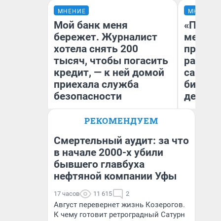
МНЕНИЕ
МНЕНИЕ
Мой банк меня
«Покуп
бережет. Журналист
мешке»
хотела снять 200
предпр
тысяч, чтобы погасить
рассказ
кредит, — к ней домой
самом 
приехала служба
бизнес
безопасности
дешевы
РЕКОМЕНДУЕМ
На
Ксения Владимирская
От
Автор мнения
де
Смертельный аудит: за что
в начале 2000-х убили
бывшего главбуха
нефтяной компании Уфы
17 часов
11 615
2
Август перевернет жизнь Козерогов.
К чему готовит ретроградный Сатурн