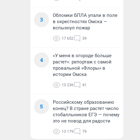
Обломки БПЛА упали в поле
3
в окрестностях Омска —
вспыхнул пожар
17 652
39
«У меня в огороде больше
4
растет»: репортаж с самой
провальной «Флоры» в
истории Омска
13 236
41
Российскому образованию
5
конец? В стране растет число
стобалльников ЕГЭ — почему
это не повод для радости
13 179
79