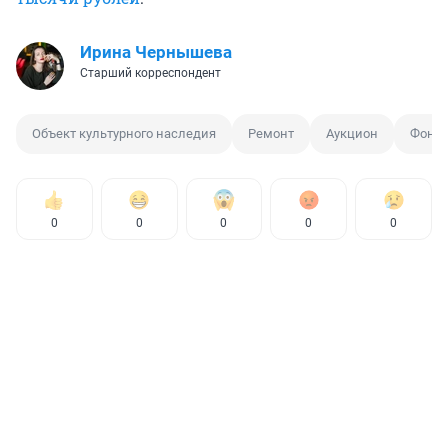
Ирина Чернышева
Старший корреспондент
Объект культурного наследия
Ремонт
Аукцион
Фонд 
0
0
0
0
0