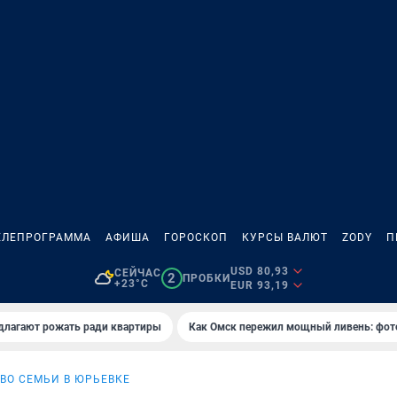
ЕЛЕПРОГРАММА
АФИША
ГОРОСКОП
КУРСЫ ВАЛЮТ
ZODY
П
USD 80,93
СЕЙЧАС
2
ПРОБКИ
+23°C
EUR 93,19
длагают рожать ради квартиры
Как Омск пережил мощный ливень: фот
ВО СЕМЬИ В ЮРЬЕВКЕ