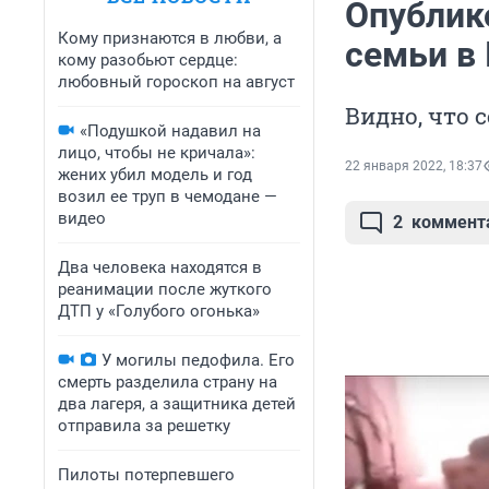
Опублик
Кому признаются в любви, а
семьи в
кому разобьют сердце:
любовный гороскоп на август
Видно, что 
«Подушкой надавил на
лицо, чтобы не кричала»:
22 января 2022, 18:37
жених убил модель и год
возил ее труп в чемодане —
видео
2
коммент
Два человека находятся в
реанимации после жуткого
ДТП у «Голубого огонька»
У могилы педофила. Его
смерть разделила страну на
два лагеря, а защитника детей
отправила за решетку
Пилоты потерпевшего