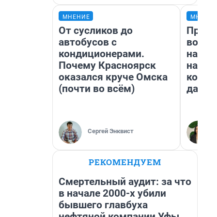
МНЕНИЕ
МНЕНИ
От сусликов до
Прода
автобусов с
возьм
кондиционерами.
нам г
Почему Красноярск
налог
оказался круче Омска
косне
(почти во всём)
даже 
Сергей Энквист
РЕКОМЕНДУЕМ
Смертельный аудит: за что
в начале 2000-х убили
бывшего главбуха
нефтяной компании Уфы