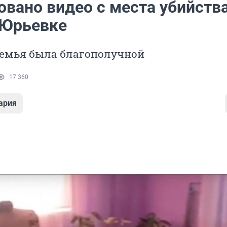
овано видео с места убийств
 Юрьевке
семья была благополучной
17 360
ария