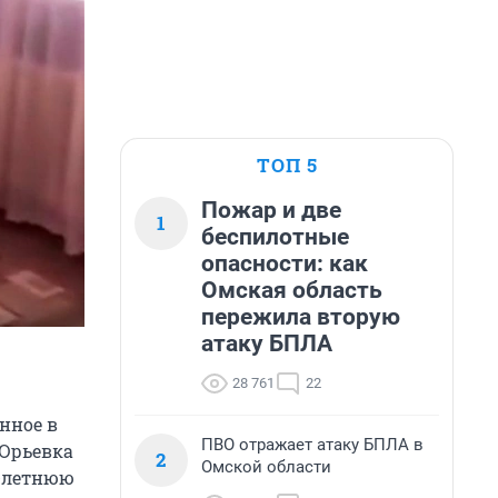
ТОП 5
Пожар и две
1
беспилотные
опасности: как
Омская область
пережила вторую
атаку БПЛА
28 761
22
нное в
ПВО отражает атаку БПЛА в
 Юрьевка
2
Омской области
6-летнюю