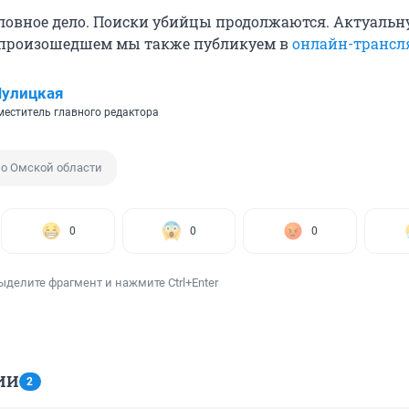
ловное дело. Поиски убийцы продолжаются. Актуаль
произошедшем мы также публикуем в
онлайн-трансл
Шулицкая
еститель главного редактора
по Омской области
0
0
0
ыделите фрагмент и нажмите Ctrl+Enter
ИИ
2