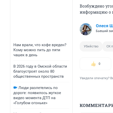
Возбуждено уго
информацию о 
Олеся 
Бывший зам
Нам врали, что кофе вреден?
Убийство
СК 
Кому можно пить до пяти
чашек в день
0
В 2026 году в Омской области
благоустроят около 80
общественных пространств
Увидели опечатку? В
Люди разлетелись по
дороге: появилось жуткое
видео момента ДТП на
«Голубом огоньке»
КОММЕНТАР