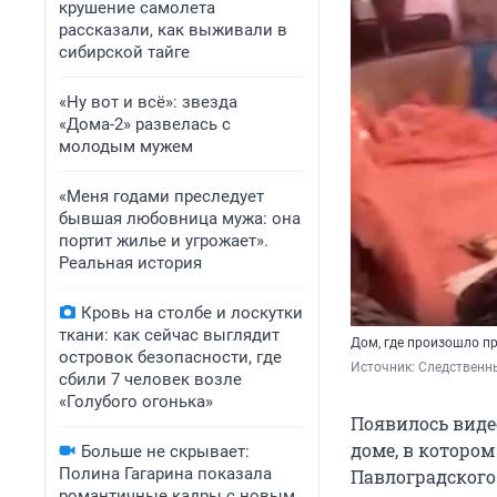
крушение самолета
рассказали, как выживали в
сибирской тайге
«Ну вот и всё»: звезда
«Дома-2» развелась с
молодым мужем
«Меня годами преследует
бывшая любовница мужа: она
портит жилье и угрожает».
Реальная история
Кровь на столбе и лоскутки
ткани: как сейчас выглядит
Дом, где произошло п
островок безопасности, где
Источник: 
Следственн
сбили 7 человек возле
«Голубого огонька»
Появилось видео
доме, в котором
Больше не скрывает:
Полина Гагарина показала
Павлоградского
романтичные кадры с новым