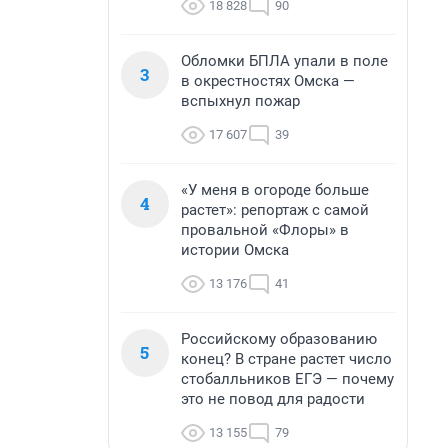
18 828
90
Обломки БПЛА упали в поле
3
в окрестностях Омска —
вспыхнул пожар
17 607
39
«У меня в огороде больше
4
растет»: репортаж с самой
провальной «Флоры» в
истории Омска
13 176
41
Российскому образованию
5
конец? В стране растет число
стобалльников ЕГЭ — почему
это не повод для радости
13 155
79