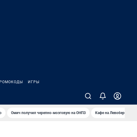
РОМОКОДЫ
ИГРЫ
о
Омич получил черепно-мозговую на ОНПЗ
Кафе на Левобережье в