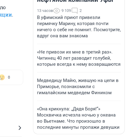
ную
13 часов
9 109
2
яции
.
В уфимский приют привезли
пермячку Марину, которая почти
ничего о себе не помнит. Посмотрите,
вдруг она вам знакома
«Не привози их мне в третий раз».
Читинец 40 лет разводит голубей,
которые всегда к нему возвращаются
0
Медведицу Майю, жившую на цепи в
Приморье, познакомили с
гималайским медведем Фиником
«Она крикнула: „Дядя Боря!“»
Москвичка исчезла ночью у океана
во Вьетнаме. Что произошло в
последние минуты пропажи девушки