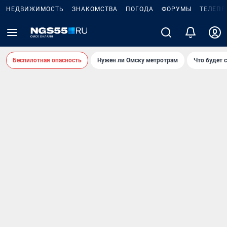
НЕДВИЖИМОСТЬ
ЗНАКОМСТВА
ПОГОДА
ФОРУМЫ
ТЕЛЕПР
Беспилотная опасность
Нужен ли Омску метротрам
Что будет 