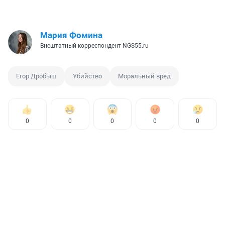
Мария Фомина
Внештатный корреспондент NGS55.ru
Егор Дробыш
Убийство
Моральный вред
0
0
0
0
0