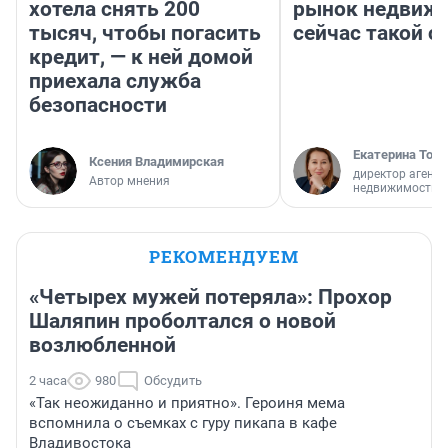
хотела снять 200
рынок недвиж
тысяч, чтобы погасить
сейчас такой 
кредит, — к ней домой
приехала служба
безопасности
Екатерина Торо
Ксения Владимирская
директор агентс
Автор мнения
недвижимости
РЕКОМЕНДУЕМ
«Четырех мужей потеряла»: Прохор
Шаляпин проболтался о новой
возлюбленной
2 часа
980
Обсудить
«Так неожиданно и приятно». Героиня мема
вспомнила о съемках с гуру пикапа в кафе
Владивостока