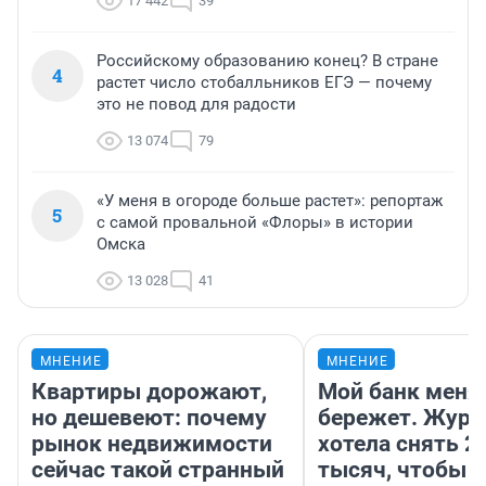
17 442
39
Российскому образованию конец? В стране
4
растет число стобалльников ЕГЭ — почему
это не повод для радости
13 074
79
«У меня в огороде больше растет»: репортаж
5
с самой провальной «Флоры» в истории
Омска
13 028
41
МНЕНИЕ
МНЕНИЕ
Квартиры дорожают,
Мой банк меня
но дешевеют: почему
бережет. Журн
рынок недвижимости
хотела снять 2
сейчас такой странный
тысяч, чтобы п