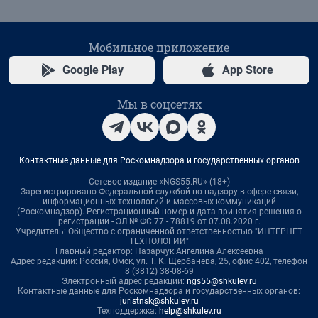
Мобильное приложение
Google Play
App Store
Мы в соцсетях
Контактные данные для Роскомнадзора и государственных органов
Сетевое издание «NGS55.RU» (18+)
Зарегистрировано Федеральной службой по надзору в сфере связи,
информационных технологий и массовых коммуникаций
(Роскомнадзор). Регистрационный номер и дата принятия решения о
регистрации - ЭЛ № ФС 77 - 78819 от 07.08.2020 г.
Учредитель: Общество с ограниченной ответственностью "ИНТЕРНЕТ
ТЕХНОЛОГИИ"
Главный редактор: Назарчук Ангелина Алексеевна
Адрес редакции: Россия, Омск, ул. Т. К. Щербанева, 25, офис 402, телефон
8 (3812) 38-08-69
Электронный адрес редакции:
ngs55@shkulev.ru
Контактные данные для Роскомнадзора и государственных органов:
juristnsk@shkulev.ru
Техподдержка:
help@shkulev.ru