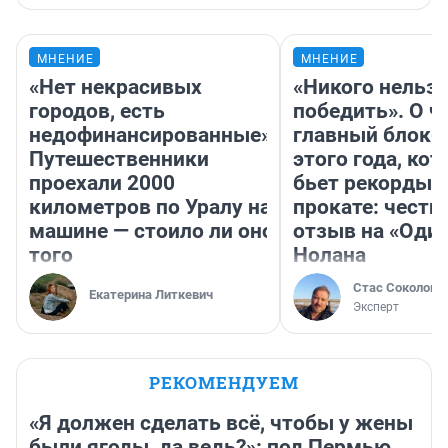
МНЕНИЕ
МНЕНИЕ
«Нет некрасивых
«Никого нельз
городов, есть
победить». О ч
недофинансированные».
главный блокб
Путешественники
этого года, ко
проехали 2000
бьет рекорды 
километров по Уралу на
прокате: честн
машине — стоило ли оно
отзыв на «Оди
того
Нолана
Стас Соколов
Екатерина Литкевич
Эксперт
РЕКОМЕНДУЕМ
«Я должен сделать всё, чтобы у жены
были ягоды, да ведь?»: под Пермью