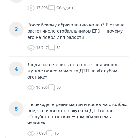
17 898
Обсудить
Российскому образованию конец? В стране
3
растет число стобалльников ЕГЭ — почему
это не повод для радости
13 747
82
Люди разлетелись по дороге: появилось
4
жуткое видео момента ДТП на «Голубом
огоньке»
10 903
30
Пешеходы в реанимации и кровь на столбах:
5
всё, что известно о жутком ДТП возле
«Голубого огонька» — там сбили семь
человек
7 693
15