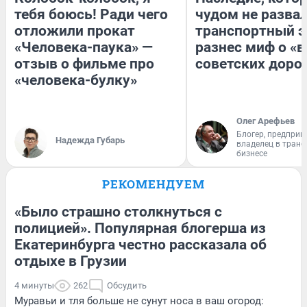
тебя боюсь! Ради чего
чудом не разва
отложили прокат
транспортный э
«Человека-паука» —
разнес миф о «
отзыв о фильме про
советских доро
«человека-булку»
Олег Арефьев
Блогер, предприн
Надежда Губарь
владелец в тран
бизнесе
РЕКОМЕНДУЕМ
«Было страшно столкнуться с
полицией». Популярная блогерша из
Екатеринбурга честно рассказала об
отдыхе в Грузии
4 минуты
262
Обсудить
Муравьи и тля больше не сунут носа в ваш огород: