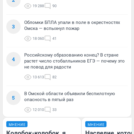
19 288
90
Обломки БПЛА упали в поле в окрестностях
3
Омска — вспыхнул пожар
18 060
41
Российскому образованию конец? В стране
4
растет число стобалльников ЕГЭ — почему это
не повод для радости
13 613
82
В Омской области объявили беспилотную
5
опасность в пятый раз
12 010
33
МНЕНИЕ
МНЕНИЕ
Колобок-колобок, я
Наследие, кото