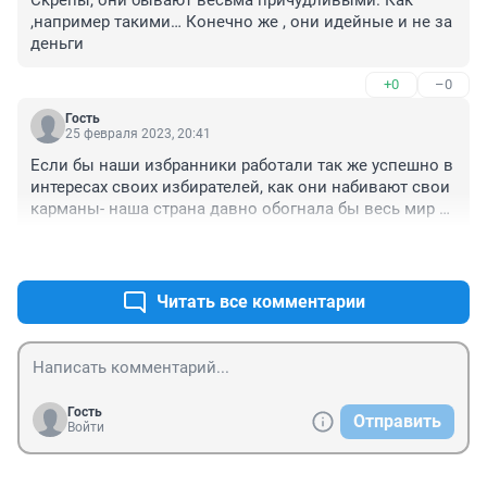
Скрепы, они бывают весьма причудливыми. Как 
,например такими… Конечно же , они идейные и не за 
деньги
+0
–0
Гость
25 февраля 2023, 20:41
Если бы наши избранники работали так же успешно в 
интересах своих избирателей, как они набивают свои 
карманы- наша страна давно обогнала бы весь мир в 
своём развитии, а не култыхалась на задворках 
+0
–0
между Конго и Зимбабве. 

А при Сталине все эти " уважаемые" нелюди 
перевыпоняли бы план на лесоповале за пайку....
Читать все комментарии
Гость
Отправить
Войти