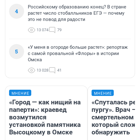
Российскому образованию конец? В стране
4
растет число стобалльников ЕГЭ — почему
это не повод для радости
13 074
79
«У меня в огороде больше растет»: репортаж
5
с самой провальной «Флоры» в истории
Омска
13 028
41
МНЕНИЕ
МНЕНИЕ
«Город — как нищий на
«Спуталась реч
паперти»: краевед
пургу». Врач — 
возмутился
смертельном д
установкой памятника
который слож
Высоцкому в Омске
обнаружить