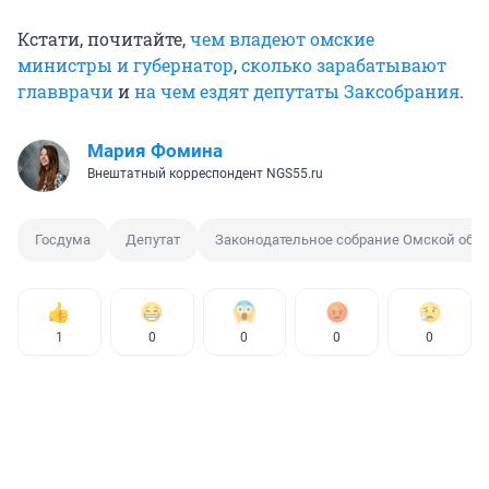
Кстати, почитайте,
чем владеют омские
министры и губернатор
,
сколько зарабатывают
главврачи
и
на чем ездят депутаты Заксобрания
.
Мария Фомина
Внештатный корреспондент NGS55.ru
Госдума
Депутат
Законодательное собрание Омской обл
1
0
0
0
0