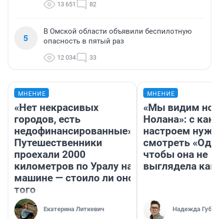
13 651
82
В Омской области объявили беспилотную
5
опасность в пятый раз
12 034
33
МНЕНИЕ
МНЕНИЕ
«Нет некрасивых
«Мы видим нов
городов, есть
Нолана»: с как
недофинансированные».
настроем нужн
Путешественники
смотреть «Оди
проехали 2000
чтобы она не
километров по Уралу на
выглядела как
машине — стоило ли оно
того
Екатерина Литкевич
Надежда Губар