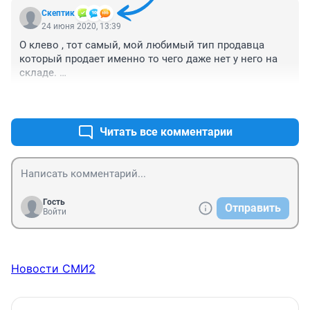
Скептик
24 июня 2020, 13:39
О клево , тот самый, мой любимый тип продавца 
который продает именно то чего даже нет у него на 
складе. 

Переводишь сначала ему деньги, и он возможно 
+1
–0
найдет где то товар дешевле , и возможно даже 
отправит тебе вовремя , а возможно напишет "сорян , 
цены поменялись , надо бы доплатить" или 
Читать все комментарии
пропадает хорошо на месяц , а то и на всегда.....

Там на авито, таких успешных бизнесменов.......
Гость
Отправить
Войти
Новости СМИ2