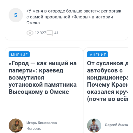
«У меня в огороде больше растет»: репортаж
5
с самой провальной «Флоры» в истории
Омска
12 927
41
МНЕНИЕ
МНЕНИЕ
«Город — как нищий на
От сусликов до
паперти»: краевед
автобусов с
возмутился
кондиционерам
установкой памятника
Почему Красно
Высоцкому в Омске
оказался круч
(почти во всём
Игорь Коновалов
Сергей Энквист
Историк