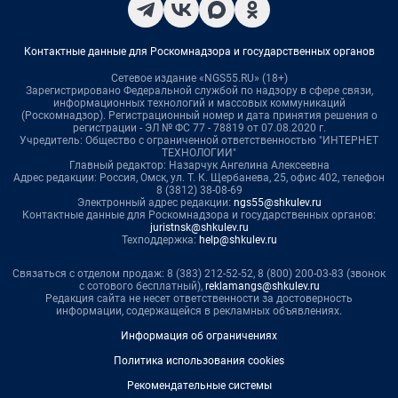
Контактные данные для Роскомнадзора и государственных органов
Сетевое издание «NGS55.RU» (18+)
Зарегистрировано Федеральной службой по надзору в сфере связи,
информационных технологий и массовых коммуникаций
(Роскомнадзор). Регистрационный номер и дата принятия решения о
регистрации - ЭЛ № ФС 77 - 78819 от 07.08.2020 г.
Учредитель: Общество с ограниченной ответственностью "ИНТЕРНЕТ
ТЕХНОЛОГИИ"
Главный редактор: Назарчук Ангелина Алексеевна
Адрес редакции: Россия, Омск, ул. Т. К. Щербанева, 25, офис 402, телефон
8 (3812) 38-08-69
Электронный адрес редакции:
ngs55@shkulev.ru
Контактные данные для Роскомнадзора и государственных органов:
juristnsk@shkulev.ru
Техподдержка:
help@shkulev.ru
Связаться с отделом продаж: 8 (383) 212-52-52, 8 (800) 200-03-83 (звонок
с сотового бесплатный),
reklamangs@shkulev.ru
Редакция сайта не несет ответственности за достоверность
информации, содержащейся в рекламных объявлениях.
Информация об ограничениях
Политика использования cookies
Рекомендательные системы