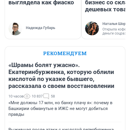
выглядела как фиаско
бизнес со скл
дешевых това
Наталья Шорох
Надежда Губарь
Открыла кофейн
деньги соцразв
РЕКОМЕНДУЕМ
«Шрамы болят ужасно».
Екатеринбурженка, которую облили
кислотой по указке бывшего,
рассказала о своем восстановлении
10 часов
10 837
58
«Мне должны 17 млн, но банку плачу я»: почему в
Башкирии обманутые в ИЖС не могут добиться
правды
Выжившая после атаки с кислотой петербурженка