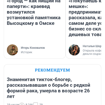
«Город — как нищий на
«Покупаешь ко
паперти»: краевед
мешке»:
возмутился
предпринимат
установкой памятника
рассказала, как
Высоцкому в Омске
самом деле ус
бизнес со скл
дешевых това
Наталья Шорох
Игорь Коновалов
Открыла кофейн
Историк
деньги соцразв
РЕКОМЕНДУЕМ
Знаменитая тикток-блогер,
рассказывавшая о борьбе с редкой
формой рака, умерла в возрасте 26
лет
19 часов
8 246
29