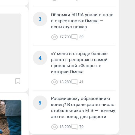
Обломки БПЛА упали в поле
3
в окрестностях Омска —
вспыхнул пожар
17 703
39
«У меня в огороде больше
4
растет»: репортаж с самой
провальной «Флоры» в
истории Омска
13 289
41
Российскому образованию
5
конец? В стране растет число
стобалльников ЕГЭ — почему
это не повод для радости
13 209
79