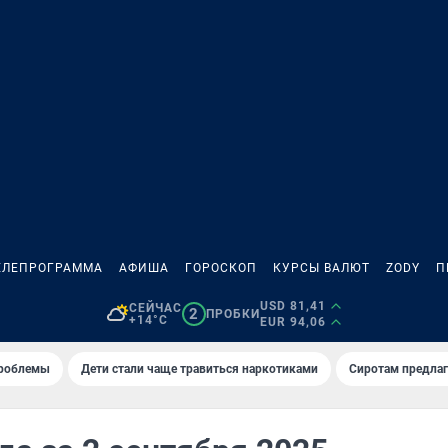
ЕЛЕПРОГРАММА
АФИША
ГОРОСКОП
КУРСЫ ВАЛЮТ
ZODY
П
USD 81,41
СЕЙЧАС
2
ПРОБКИ
+14°C
EUR 94,06
проблемы
Дети стали чаще травиться наркотиками
Сиротам предла