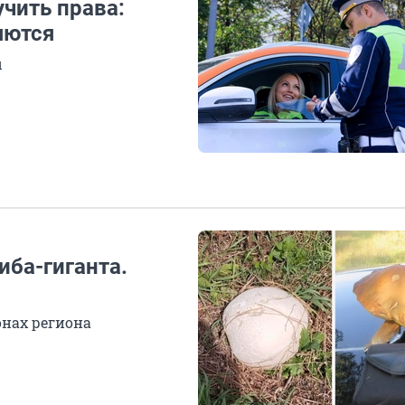
учить права:
яются
ы
иба-гиганта.
нах региона