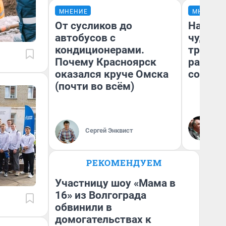
МНЕНИЕ
МНЕНИЕ
От сусликов до
Наслед
автобусов с
чудом 
кондиционерами.
трансп
Почему Красноярск
разнес
оказался круче Омска
советс
(почти во всём)
Ол
Бл
Сергей Энквист
вл
би
РЕКОМЕНДУЕМ
Участницу шоу «Мама в
16» из Волгограда
обвинили в
домогательствах к