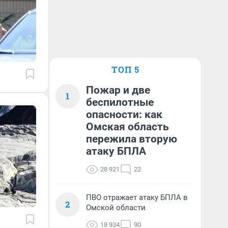
ТОП 5
Пожар и две
1
беспилотные
опасности: как
Омская область
пережила вторую
атаку БПЛА
28 921
22
ПВО отражает атаку БПЛА в
2
Омской области
18 934
90