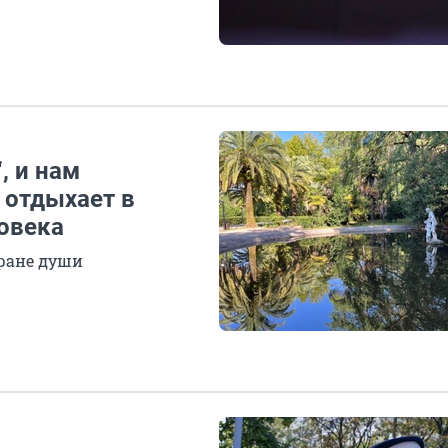
, и нам
 отдыхает в
ловека
тране души