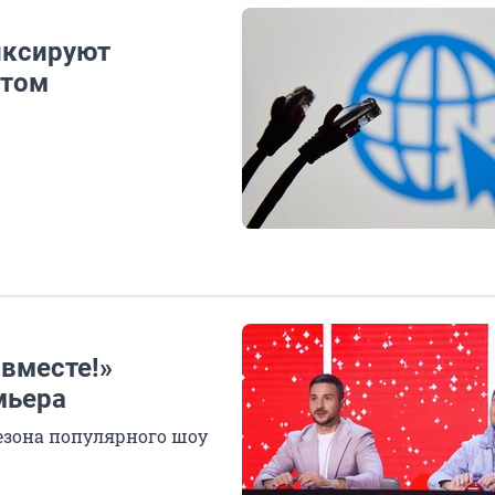
иксируют
етом
 вместе!»
мьера
езона популярного шоу