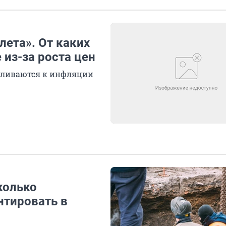
лета». От каких
 из-за роста цен
бливаются к инфляции
колько
нтировать в