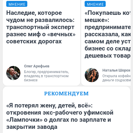
МНЕНИЕ
МНЕНИЕ
Наследие, которое
«Покупаешь кот
чудом не развалилось:
мешке»:
транспортный эксперт
предпринимате
разнес миф о «вечных»
рассказала, как
советских дорогах
самом деле уст
бизнес со скла
дешевых товар
Олег Арефьев
Наталья Шорохо
Блогер, предприниматель,
владелец в транспортном
Открыла кофейну
бизнесе
деньги соцразви
РЕКОМЕНДУЕМ
«Я потерял жену, детей, всё»:
откровения экс-рабочего уфимской
«Лампочки» о долгах по зарплате и
закрытии завода