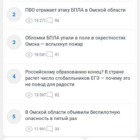
ПВО отражает атаку БПЛА в Омской области
2
19 271
90
Обломки БПЛА упали в поле в окрестностях
3
Омска — вспыхнул пожар
18 041
41
Российскому образованию конец? В стране
4
растет число стобалльников ЕГЭ — почему это
не повод для радости
13 597
82
В Омской области объявили беспилотную
5
опасность в пятый раз
11 991
33