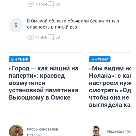
13 554
82
В Омской области объявили беспилотную
5
опасность в пятый раз
11 956
33
МНЕНИЕ
МНЕНИЕ
«Город — как нищий на
«Мы видим нов
паперти»: краевед
Нолана»: с как
возмутился
настроем нужн
установкой памятника
смотреть «Оди
Высоцкому в Омске
чтобы она не
выглядела как
Игорь Коновалов
Надежда Губар
Историк