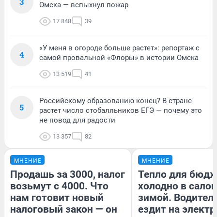
3
Омска — вспыхнул пожар
17 848
39
«У меня в огороде больше растет»: репортаж с
4
самой провальной «Флоры» в истории Омска
13 519
41
Российскому образованию конец? В стране
5
растет число стобалльников ЕГЭ — почему это
не повод для радости
13 357
82
МНЕНИЕ
МНЕНИЕ
Продашь за 3000, налог
Тепло для бюдж
возьмут с 4000. Что
холодно в сало
нам готовит новый
зимой. Водитель
налоговый закон — он
ездит на электр