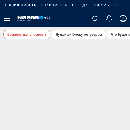
НЕДВИЖИМОСТЬ
ЗНАКОМСТВА
ПОГОДА
ФОРУМЫ
ТЕЛЕПР
Беспилотная опасность
Нужен ли Омску метротрам
Что будет 