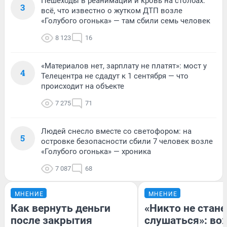
Пешеходы в реанимации и кровь на столбах:
3
всё, что известно о жутком ДТП возле
«Голубого огонька» — там сбили семь человек
8 123
16
«Материалов нет, зарплату не платят»: мост у
4
Телецентра не сдадут к 1 сентября — что
происходит на объекте
7 275
71
Людей снесло вместе со светофором: на
5
островке безопасности сбили 7 человек возле
«Голубого огонька» — хроника
7 087
68
МНЕНИЕ
МНЕНИЕ
Как вернуть деньги
«Никто не стане
после закрытия
слушаться»: во