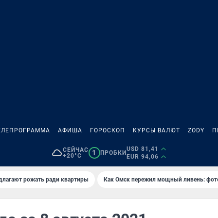
ЕЛЕПРОГРАММА
АФИША
ГОРОСКОП
КУРСЫ ВАЛЮТ
ZODY
П
USD 81,41
СЕЙЧАС
1
ПРОБКИ
+20°C
EUR 94,06
длагают рожать ради квартиры
Как Омск пережил мощный ливень: фот