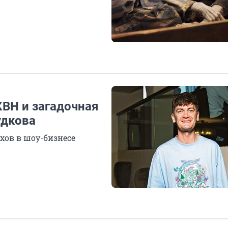
КВН и загадочная
удкова
хов в шоу-бизнесе