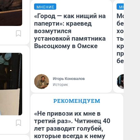
МНЕНИЕ
МНЕНИЕ
«Город — как нищий на
Мой ба
паперти»: краевед
береже
возмутился
хотела 
установкой памятника
тысяч,
Высоцкому в Омске
кредит,
приеха
безопа
Игорь Коновалов
Кс
Историк
Ав
РЕКОМЕНДУЕМ
«Не привози их мне в
третий раз». Читинец 40
лет разводит голубей,
которые всегда к нему