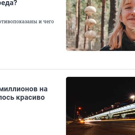
реда?
отивопоказаны и чего
 миллионов на
лось красиво