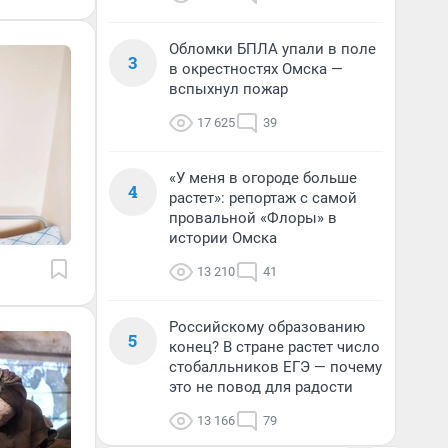
Обломки БПЛА упали в поле
3
в окрестностях Омска —
вспыхнул пожар
17 625
39
«У меня в огороде больше
4
растет»: репортаж с самой
провальной «Флоры» в
истории Омска
13 210
41
Российскому образованию
5
конец? В стране растет число
стобалльников ЕГЭ — почему
это не повод для радости
13 166
79