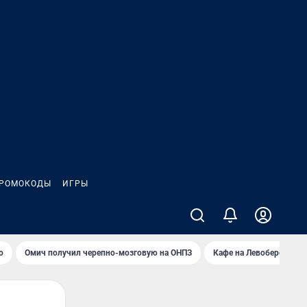
РОМОКОДЫ
ИГРЫ
о
Омич получил черепно-мозговую на ОНПЗ
Кафе на Левобережье в