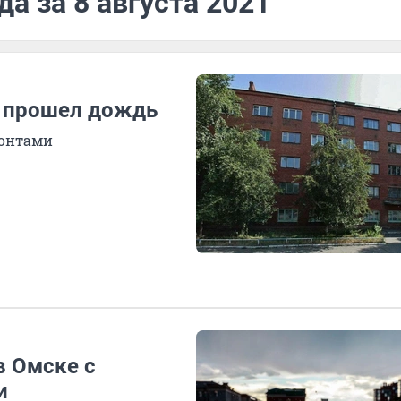
а за 8 августа 2021
и прошел дождь
зонтами
в Омске с
и