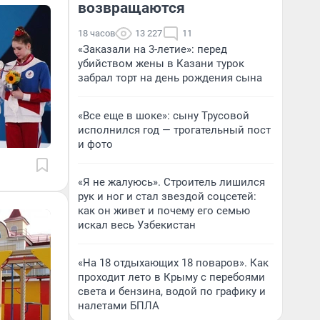
возвращаются
18 часов
13 227
11
«Заказали на 3-летие»: перед
убийством жены в Казани турок
забрал торт на день рождения сына
«Все еще в шоке»: сыну Трусовой
исполнился год — трогательный пост
и фото
«Я не жалуюсь». Строитель лишился
рук и ног и стал звездой соцсетей:
как он живет и почему его семью
искал весь Узбекистан
«На 18 отдыхающих 18 поваров». Как
проходит лето в Крыму с перебоями
света и бензина, водой по графику и
налетами БПЛА