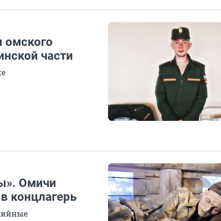
и омского
инской части
ке
ы». Омичи
 в концлагерь
дийные