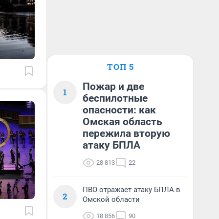
ТОП 5
Пожар и две
1
беспилотные
опасности: как
Омская область
пережила вторую
атаку БПЛА
28 813
22
ПВО отражает атаку БПЛА в
2
Омской области
18 856
90