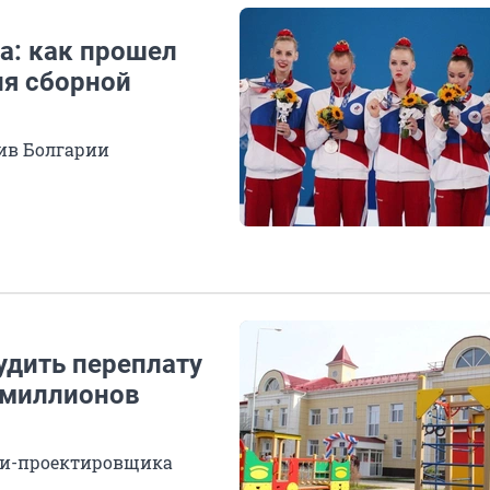
а: как прошел
я сборной
пив Болгарии
удить переплату
8 миллионов
ии-проектировщика