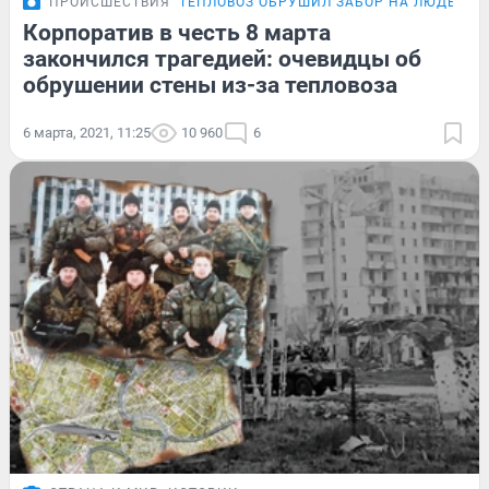
ПРОИСШЕСТВИЯ
ТЕПЛОВОЗ ОБРУШИЛ ЗАБОР НА ЛЮДЕЙ
П
Корпоратив в честь 8 марта
закончился трагедией: очевидцы об
обрушении стены из-за тепловоза
6 марта, 2021, 11:25
10 960
6