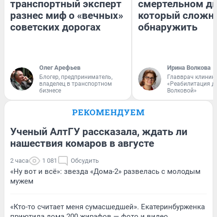
транспортный эксперт
смертельном ди
разнес миф о «вечных»
который сложн
советских дорогах
обнаружить
Олег Арефьев
Ирина Волкова
Блогер, предприниматель,
Главврач клиник
владелец в транспортном
«Реабилитация д
бизнесе
Волковой»
РЕКОМЕНДУЕМ
Ученый АлтГУ рассказала, ждать ли
нашествия комаров в августе
2 часа
1 081
Обсудить
«Ну вот и всё»: звезда «Дома-2» развелась с молодым
мужем
«Кто-то считает меня сумасшедшей». Екатеринбурженка
приютила дома 200 жирафов — фото и видео