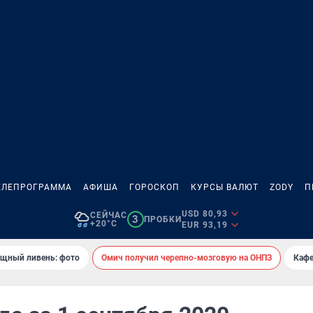
ЕЛЕПРОГРАММА
АФИША
ГОРОСКОП
КУРСЫ ВАЛЮТ
ZODY
П
USD 80,93
СЕЙЧАС
3
ПРОБКИ
+20°C
EUR 93,19
ощный ливень: фото
Омич получил черепно-мозговую на ОНПЗ
Кафе