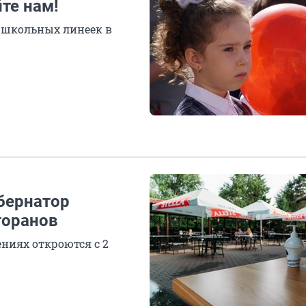
те нам!
о школьных линеек в
бернатор
торанов
ниях откроются с 2