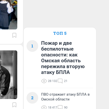
ТОП 5
Пожар и две
1
беспилотные
опасности: как
Омская область
пережила вторую
атаку БПЛА
28 132
21
ПВО отражает атаку БПЛА в
2
Омской области
18 417
90