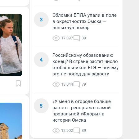
Обломки БПЛА упали в поле
3
в окрестностях Омска —
вспыхнул пожар
17 397
39
Российскому образованию
4
конец? В стране растет число
стобалльников ЕГЭ — почему
это не повод для радости
13 044
79
«У меня в огороде больше
5
растет»: репортаж с самой
провальной «Флоры» в
истории Омска
12 902
39