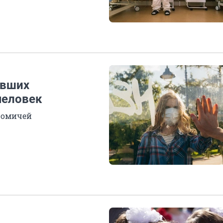
евших
человек
2 омичей