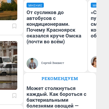
МНЕНИЕ
МНЕНИЕ
От сусликов до
«Спутал
автобусов с
пургу».
кондиционерами.
смерте
Почему Красноярск
которы
оказался круче Омска
обнару
(почти во всём)
Ир
Гл
Сергей Энквист
«Р
Во
РЕКОМЕНДУЕМ
Может столкнуться
каждый. Как бороться с
бактериальными
болезнями овощей —