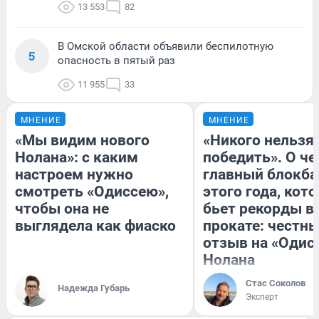
13 553
82
В Омской области объявили беспилотную
5
опасность в пятый раз
11 955
33
МНЕНИЕ
МНЕНИЕ
«Мы видим нового
«Никого нельзя
Нолана»: с каким
победить». О ч
настроем нужно
главный блокба
смотреть «Одиссею»,
этого года, кот
чтобы она не
бьет рекорды в
выглядела как фиаско
прокате: честн
отзыв на «Одис
Нолана
Стас Соколов
Надежда Губарь
Эксперт