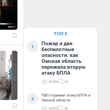
ТОП 5
Пожар и две
1
беспилотные
опасности: как
Омская область
пережила вторую
атаку БПЛА
29 004
22
ПВО отражает атаку БПЛА в
2
Омской области
18 973
90