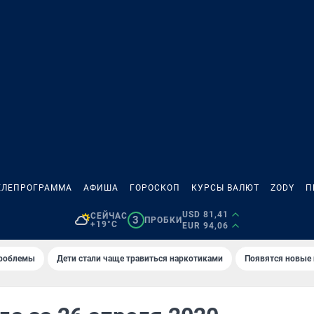
ЕЛЕПРОГРАММА
АФИША
ГОРОСКОП
КУРСЫ ВАЛЮТ
ZODY
П
USD 81,41
СЕЙЧАС
3
ПРОБКИ
+19°C
EUR 94,06
проблемы
Дети стали чаще травиться наркотиками
Появятся новые