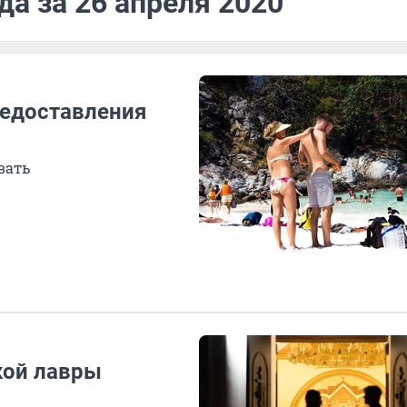
да за 26 апреля 2020
редоставления
вать
кой лавры