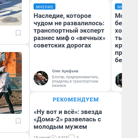
МНЕНИЕ
МНЕНИЕ
Наследие, которое
Мой ба
чудом не развалилось:
береже
транспортный эксперт
хотела 
разнес миф о «вечных»
тысяч,
советских дорогах
кредит,
приеха
безопа
Олег Арефьев
Блогер, предприниматель,
Кс
владелец в транспортном
Ав
бизнесе
РЕКОМЕНДУЕМ
«Ну вот и всё»: звезда
«Дома-2» развелась с
молодым мужем
15 часов
5 515
3