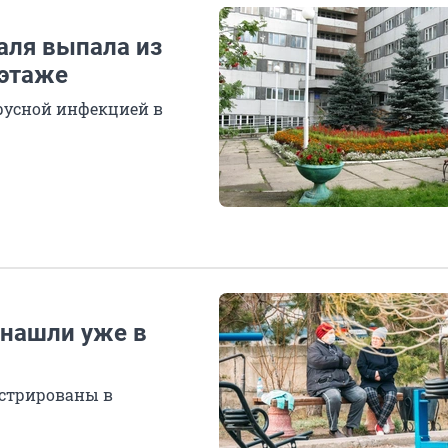
аля выпала из
 этаже
русной инфекцией в
 нашли уже в
истрированы в