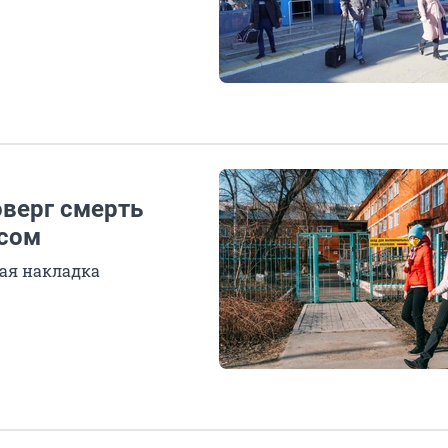
верг смерть
усом
ая накладка