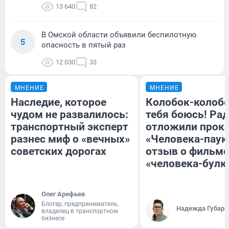
13 640
82
В Омской области объявили беспилотную
5
опасность в пятый раз
12 030
33
МНЕНИЕ
МНЕНИЕ
Наследие, которое
Колобок-колобо
чудом не развалилось:
тебя боюсь! Рад
транспортный эксперт
отложили прок
разнес миф о «вечных»
«Человека-паук
советских дорогах
отзыв о фильме
«человека-булк
Олег Арефьев
Блогер, предприниматель,
Надежда Губарь
владелец в транспортном
бизнесе