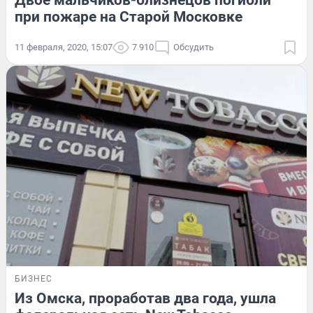
Двое мальчиков-близнецов погибли
при пожаре на Старой Московке
11 февраля, 2020, 15:07
7 910
Обсудить
БИЗНЕС
Из Омска, проработав два года, ушла