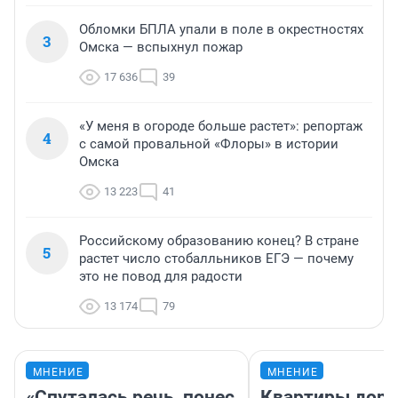
Обломки БПЛА упали в поле в окрестностях
3
Омска — вспыхнул пожар
17 636
39
«У меня в огороде больше растет»: репортаж
4
с самой провальной «Флоры» в истории
Омска
13 223
41
Российскому образованию конец? В стране
5
растет число стобалльников ЕГЭ — почему
это не повод для радости
13 174
79
МНЕНИЕ
МНЕНИЕ
«Спуталась речь, понес
Квартиры дор