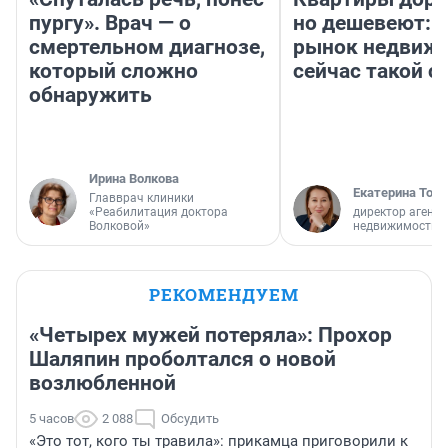
пургу». Врач — о
но дешевеют: 
смертельном диагнозе,
рынок недвиж
который сложно
сейчас такой 
обнаружить
Ирина Волкова
Екатерина Торо
Главврач клиники
«Реабилитация доктора
директор агентс
Волковой»
недвижимости
РЕКОМЕНДУЕМ
«Четырех мужей потеряла»: Прохор
Шаляпин проболтался о новой
возлюбленной
5 часов
2 088
Обсудить
«Это тот, кого ты травила»: прикамца приговорили к