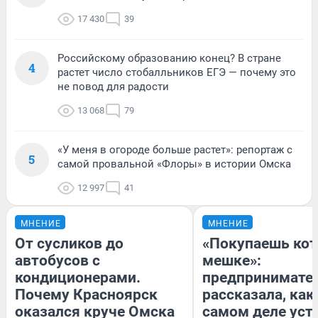
17 430
39
Российскому образованию конец? В стране
4
растет число стобалльников ЕГЭ — почему это
не повод для радости
13 068
79
«У меня в огороде больше растет»: репортаж с
5
самой провальной «Флоры» в истории Омска
12 997
41
МНЕНИЕ
МНЕНИЕ
От сусликов до
«Покупаешь кот
автобусов с
мешке»:
кондиционерами.
предпринимате
Почему Красноярск
рассказала, как
оказался круче Омска
самом деле уст