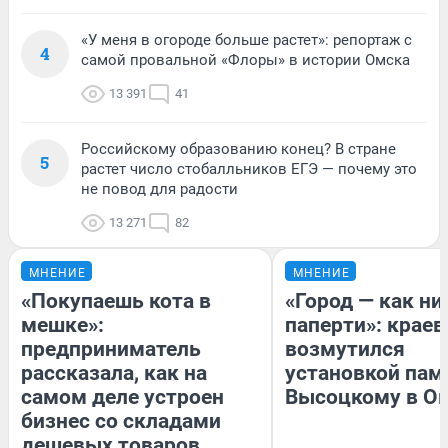
«У меня в огороде больше растет»: репортаж с
4
самой провальной «Флоры» в истории Омска
13 391
41
Российскому образованию конец? В стране
5
растет число стобалльников ЕГЭ — почему это
не повод для радости
13 271
82
МНЕНИЕ
МНЕНИЕ
«Покупаешь кота в
«Город — как н
мешке»:
паперти»: краев
предприниматель
возмутился
рассказала, как на
установкой пам
самом деле устроен
Высоцкому в О
бизнес со складами
дешевых товаров