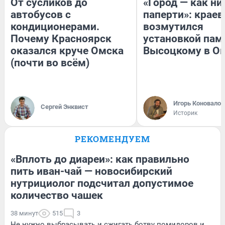
От сусликов до
«Город — как н
автобусов с
паперти»: краев
кондиционерами.
возмутился
Почему Красноярск
установкой пам
оказался круче Омска
Высоцкому в О
(почти во всём)
Игорь Коновалов
Сергей Энквист
Историк
РЕКОМЕНДУЕМ
«Вплоть до диареи»: как правильно
пить иван-чай — новосибирский
нутрициолог подсчитал допустимое
количество чашек
38 минут
515
3
Не нужно выбрасывать и сжигать ботву помидоров и